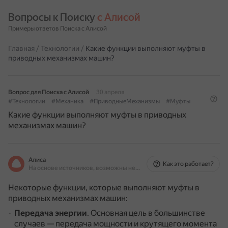
Вопросы к Поиску 
с Алисой
Примеры ответов Поиска с Алисой
Главная
/
Технологии
/
Какие функции выполняют муфты в
приводных механизмах машин?
Вопрос для Поиска с Алисой
30 апреля
#Технологии
#Механика
#ПриводныеМеханизмы
#Муфты
Какие функции выполняют муфты в приводных
механизмах машин?
Алиса
Как это работает?
На основе источников, возможны неточности
Некоторые функции, которые выполняют муфты в
приводных механизмах машин:
Передача энергии
.
Основная цель в большинстве
случаев — передача мощности и крутящего момента