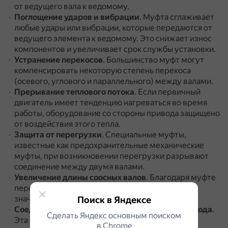
от ведущего вала к ведомому.
Поглощение ударов и вибрации
.
Муфта сглаживает
любые удары или вибрации, которые передаются от
ведущего элемента к ведомому.
Это снижает износ
компонентов и увеличивает срок службы установки.
Устранение перекосов
.
Большинство муфт могут
компенсировать некоторую степень перекоса
(осевого, углового и параллельного) между валами.
Прерывание теплового потока
.
Если первичный
двигатель имеет тенденцию нагреваться во время
работы, оборудование со стороны привода защищено
от воздействия этого тепла.
Защита от перегрузки
.
Специальные муфты,
известные как предохранительные механические
муфты, при возникновении перегрузки разрывают
соединение между двумя валами.
Увеличение длины соосных валов
.
Благодаря муфте
передача энергии осуществляется на более
значительные расстояния, чем без этой детали.
Поиск в Яндексе
Соединение разъединённых частей трубопровода
.
Сделать Яндекс основным поиском
Эта функция особенно актуальна при срочном
в Сhrome