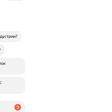
ндустрии?
?
пок
с