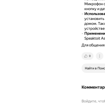
Микрофон о
кнопку и да
Использов
установить
домом.
Так
устройстве
Применени
Speaktoit A
Для общения
0
Найти в Пои
Комментар
Войдите, чт