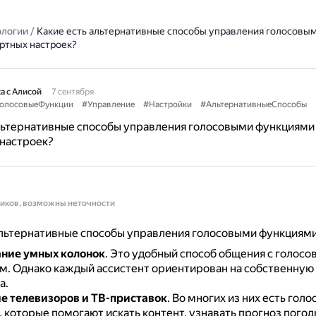
ологии
/
Какие есть альтернативные способы управления голосовы
ртных настроек?
а с Алисой
7 сентября
олосовыеФункции
#Управление
#Настройки
#АльтернативныеСпособы
альтернативные способы управления голосовыми функциям
 настроек?
ников, возможны неточности
льтернативные способы управления голосовыми функциями
ние умных колонок
.
Это удобный способ общения с голосо
м.
Однако каждый ассистент ориентирован на собственную
а.
 телевизоров и ТВ-приставок
.
Во многих из них есть гол
которые помогают искать контент, узнавать прогноз погоды