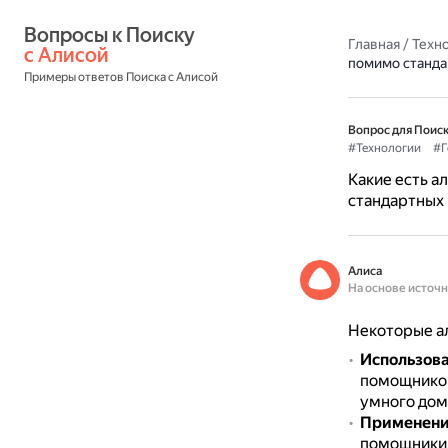
Вопросы к Поиску 
Главная
/
Техн
с Алисой
помимо станда
Примеры ответов Поиска с Алисой
Вопрос для Поиск
#Технологии
#Г
Какие есть 
стандартных
Алиса
На основе источ
Некоторые а
Использова
помощнико
умного дом
Применение
помощники, 