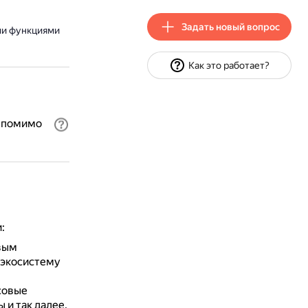
Задать новый вопрос
ми функциями
Как это работает?
и помимо
:
вым
 экосистему
осовые
 и так далее.