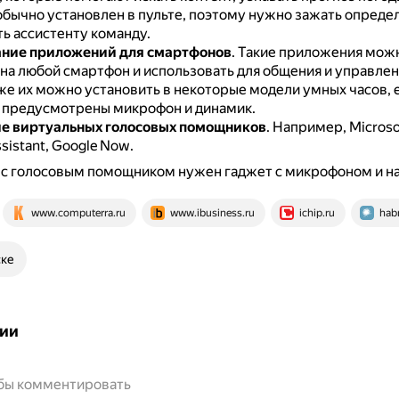
бычно установлен в пульте, поэтому нужно зажать опред
ть ассистенту команду.
ание приложений для смартфонов
.
Такие приложения мож
 на любой смартфон и использовать для общения и управле
же их можно установить в некоторые модели умных часов, е
 предусмотрены микрофон и динамик.
е виртуальных голосовых помощников
.
Например, Microsof
ssistant, Google Now.
 с голосовым помощником нужен гаджет с микрофоном и н
www.computerra.ru
www.ibusiness.ru
ichip.ru
hab
ске
ии
обы комментировать