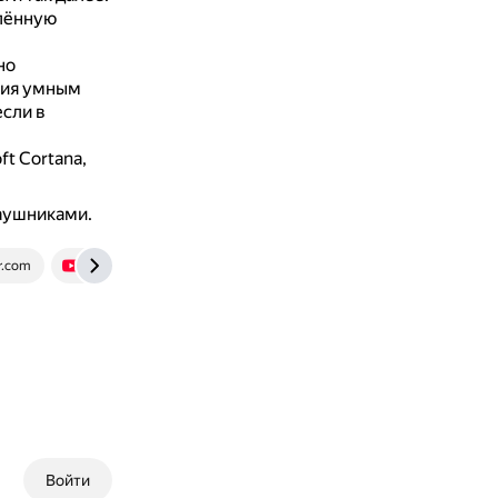
елённую
но
ния умным
сли в
t Cortana,
аушниками.
r.com
www.youtube.com
Войти