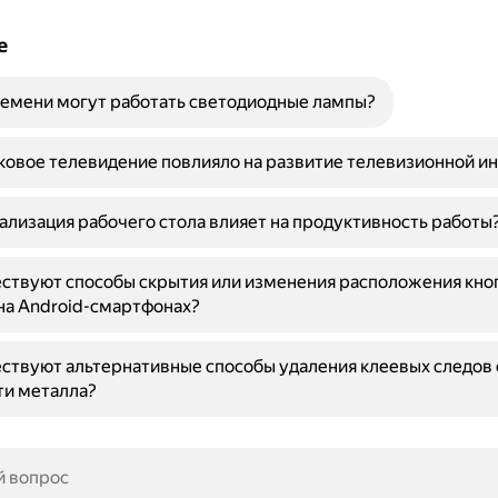
е
емени могут работать светодиодные лампы?
ковое телевидение повлияло на развитие телевизионной и
ализация рабочего стола влияет на продуктивность работы
ствуют способы скрытия или изменения расположения кно
на Android-смартфонах?
ствуют альтернативные способы удаления клеевых следов 
ти металла?