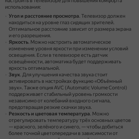
настроить в телевизоре для повышения комфорта
использования:
Угол и расстояние просмотра
.
Телевизор должен
находиться на уровне глаз сидящих зрителей.
Оптимальное расстояние зависит от размера экрана
и его разрешения.
Яркость
.
Можно настроить автоматическое
изменение уровня яркости при изменении условий
освещения.
Если в телевизоре есть датчик
освещённости, автоматика будет поддерживать
яркость оптимальной.
Звук
.
Для улучшения качества звука стоит
активировать в настройках функцию «Объёмный
звук».
Также опция AVC (Automatic Volume Control)
поддерживает стабильный уровень громкости
независимо от колебаний входного сигнала,
предотвращая резкие скачки звука.
Резкость и цветовая температура
.
Можно
отрегулировать температуру трёх основных цветов
— красного, зелёного и синего, — чтобы добиться
более точной цветопередачи в зависимости от