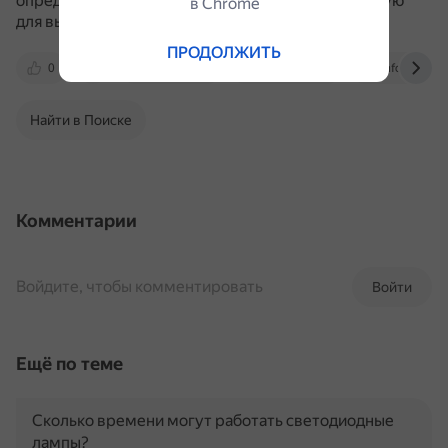
определяют квалификацию рабочего, необходимую
в Сhrome
для выполнения данной работы.
ПРОДОЛЖИТЬ
0
center-sr.ru
vektormex.ru
infourok.ru
Найти в Поиске
Комментарии
Войдите, чтобы комментировать
Войти
Ещё по теме
Сколько времени могут работать светодиодные
лампы?