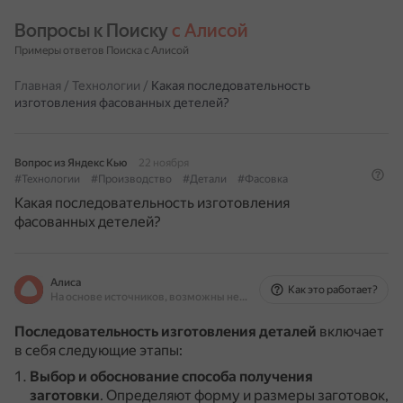
Вопросы к Поиску 
с Алисой
Примеры ответов Поиска с Алисой
Главная
/
Технологии
/
Какая последовательность
изготовления фасованных детелей?
Вопрос из Яндекс Кью
22 ноября
#Технологии
#Производство
#Детали
#Фасовка
Какая последовательность изготовления
фасованных детелей?
Алиса
Как это работает?
На основе источников, возможны неточности
Последовательность изготовления деталей
включает
в себя следующие этапы:
Выбор и обоснование способа получения
заготовки
.
Определяют форму и размеры заготовок,