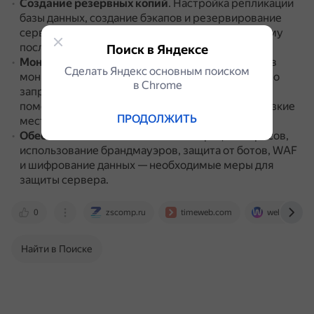
Создание резервных копий
.
Настройка репликации
базы данных, создание бэкапов и резервирование
серверов помогает быстро восстановить систему
после сбоя или атаки.
Поиск в Яндексе
Мониторинг и анализ
.
Внедрение инструментов
Сделать Яндекс основным поиском
мониторинга позволяет отслеживать количество
в Сhrome
запросов и производительность сервера, что
помогает выявить и устранить потенциальные узкие
ПРОДОЛЖИТЬ
места.
Обеспечение безопасности
.
Фильтрация запросов,
использование брандмауэров, защита от ботов, WAF
и шифрование данных — необходимые меры для
защиты сервера.
0
zscomp.ru
timeweb.com
webest.ru
Найти в Поиске