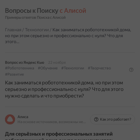
Вопросы к Поиску 
с Алисой
Примеры ответов Поиска с Алисой
Главная
/
Технологии
/
Как заниматься робототехникой дома,
но при этом серьезно и профессионально с нуля? Что для
этого…
Вопрос из Яндекс Кью
22 ноября
#Робототехника
#Обучение
#Технологии
#Творчество
#Развитие
Как заниматься робототехникой дома, но при этом
серьезно и профессионально с нуля? Что для этого
нужно сделать и что приобрести?
Алиса
Как это работает?
На основе источников, возможны неточности
Для серьёзных и профессиональных занятий