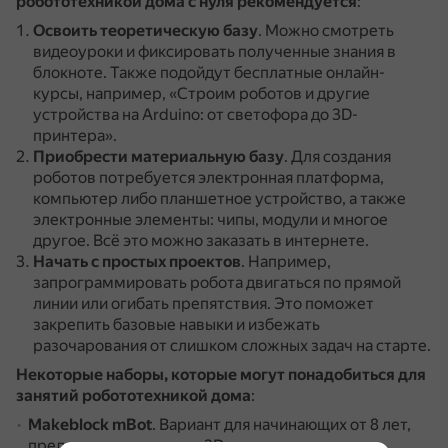
робототехникой дома с нуля рекомендуется
:
Освоить теоретическую базу
.
Можно смотреть
видеоуроки и фиксировать полученные знания в
блокноте.
Также подойдут бесплатные онлайн-
курсы, например, «Строим роботов и другие
устройства на Arduino: от светофора до 3D-
принтера».
Приобрести материальную базу
.
Для создания
роботов потребуется электронная платформа,
компьютер либо планшетное устройство, а также
электронные элементы: чипы, модули и многое
другое.
Всё это можно заказать в интернете.
Начать с простых проектов
.
Например,
запрограммировать робота двигаться по прямой
линии или огибать препятствия.
Это поможет
закрепить базовые навыки и избежать
разочарования от слишком сложных задач на старте.
Некоторые наборы, которые могут понадобиться для
занятий робототехникой дома
:
Makeblock mBot
.
Вариант для начинающих от 8 лет,
предлагает пошаговые 3D-инструкции и