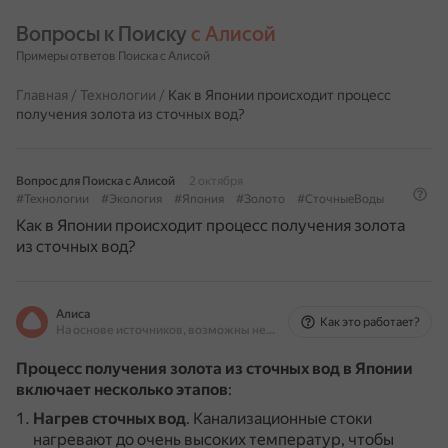
Вопросы к Поиску 
с Алисой
Примеры ответов Поиска с Алисой
Главная
/
Технологии
/
Как в Японии происходит процесс
получения золота из сточных вод?
Вопрос для Поиска с Алисой
2 октября
#Технологии
#Экология
#Япония
#Золото
#СточныеВоды
Как в Японии происходит процесс получения золота
из сточных вод?
Алиса
Как это работает?
На основе источников, возможны неточности
Процесс получения золота из сточных вод в Японии
включает несколько этапов
:
Нагрев сточных вод
.
Канализационные стоки
нагревают до очень высоких температур, чтобы