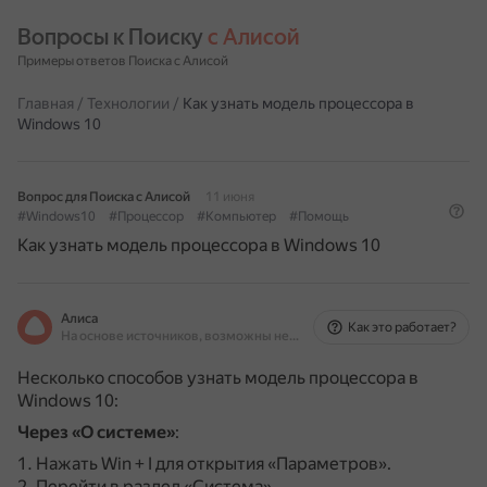
Вопросы к Поиску 
с Алисой
Примеры ответов Поиска с Алисой
Главная
/
Технологии
/
Как узнать модель процессора в
Windows 10
Вопрос для Поиска с Алисой
11 июня
#Windows10
#Процессор
#Компьютер
#Помощь
Как узнать модель процессора в Windows 10
Алиса
Как это работает?
На основе источников, возможны неточности
Несколько способов узнать модель процессора в
Windows 10:
Через «О системе»
:
Нажать Win + I для открытия «Параметров».
Перейти в раздел «Система».