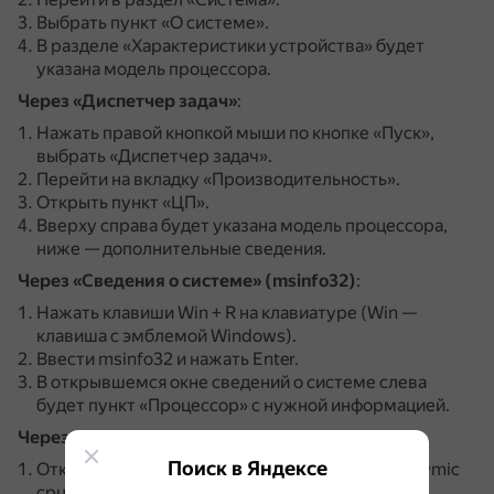
Выбрать пункт «О системе».
В разделе «Характеристики устройства» будет
указана модель процессора.
Через «Диспетчер задач»
:
Нажать правой кнопкой мыши по кнопке «Пуск»,
выбрать «Диспетчер задач».
Перейти на вкладку «Производительность».
Открыть пункт «ЦП».
Вверху справа будет указана модель процессора,
ниже — дополнительные сведения.
Через «Сведения о системе» (msinfo32)
:
Нажать клавиши Win + R на клавиатуре (Win —
клавиша с эмблемой Windows).
Ввести msinfo32 и нажать Enter.
В открывшемся окне сведений о системе слева
будет пункт «Процессор» с нужной информацией.
Через командную строку
:
Поиск в Яндексе
Открыть командную строку и ввести команду wmic
cpu get name и нажать Enter.