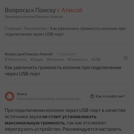
Вопросы к Поиску 
с Алисой
Примеры ответов Поиска с Алисой
Главная
/
Технологии
/
Как увеличить громкость колонок при
подключении через USB-порт
Вопрос для Поиска с Алисой
19 февраля
#Технологии
#Аудио
#Колонки
#Громкость
#USB
Как увеличить громкость колонок при подключении
через USB-порт
Алиса
Как это работает?
На основе источников, возможны неточности
При подключении колонок через USB-порт в качестве
источника звука
не стоит устанавливать
максимальную громкость
, так как это может
перегрузить устройство.
Рекомендуется настроить