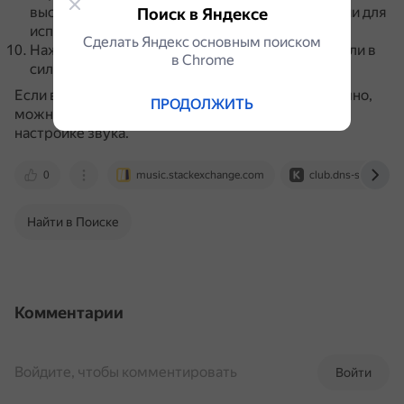
выставить разрядность и частоту дискретизации для
Поиск в Яндексе
использования в общем режиме.
Сделать Яндекс основным поиском
Нажать «Применить», чтобы изменения вступили в
в Сhrome
силу.
Если встроенных системных настроек недостаточно,
ПРОДОЛЖИТЬ
можно использовать сторонние программы по
настройке звука.
0
music.stackexchange.com
club.dns-shop.ru
Найти в Поиске
Комментарии
Войдите, чтобы комментировать
Войти