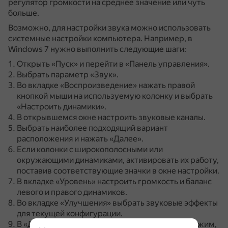
регулятор громкости на среднее значение или чуть
больше.
Возможно, для настройки звука можно использовать
системные настройки компьютера.
Например, в
Windows 7 нужно выполнить следующие шаги:
Открыть «Пуск» и перейти в «Панель управления».
Выбрать параметр «Звук».
Во вкладке «Воспроизведение» нажать правой
кнопкой мыши на используемую колонку и выбрать
«Настроить динамики».
В открывшемся окне настроить звуковые каналы.
Выбрать наиболее подходящий вариант
расположения и нажать «Далее».
Если колонки с широкополосными или
окружающими динамиками, активировать их работу,
поставив соответствующие значки в окне настройки.
В вкладке «Уровень» настроить громкость и баланс
левого и правого динамиков.
Во вкладке «Улучшения» выбрать звуковые эффекты
для текущей конфигурации.
В «Дополнительно» настроить монопольный режим,