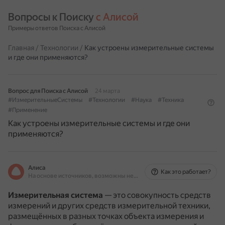
Вопросы к Поиску 
с Алисой
Примеры ответов Поиска с Алисой
Главная
/
Технологии
/
Как устроены измерительные системы
и где они применяются?
Вопрос для Поиска с Алисой
24 марта
#ИзмерительныеСистемы
#Технологии
#Наука
#Техника
#Применение
Как устроены измерительные системы и где они
применяются?
Алиса
Как это работает?
На основе источников, возможны неточности
Измерительная система
— это совокупность средств
измерений и других средств измерительной техники,
размещённых в разных точках объекта измерения и