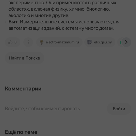
экспериментов.
Они применяются в различных
областях, включая физику, химию, биологию,
экологию и многие другие.
Быт
.
Измерительные системы используются для
автоматизации зданий, систем «умного дома».
0
electro-maximum.ru
elib.gsu.by
bigen
Найти в Поиске
Комментарии
Войдите, чтобы комментировать
Войти
Ещё по теме