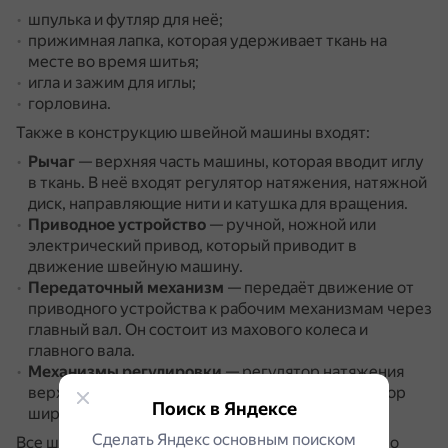
шпулька и футляр для неё;
прижимная лапка, которая удерживает ткань на
месте во время шитья;
игла и зажим для иглы;
горловина.
Также в конструкцию швейной машины входят:
Рычаг
— верхняя часть машины, которая вводит иглу
в ткань.
В неё входят регулятор натяжения, натяжной
диск, направляющие нити и катушка для вращения.
Приводное устройство
— ручной, ножной или
электрический привод, который приводит в
движение швейную машину.
Передаточный механизм
— передаёт движение от
приводного устройства к рабочим механизмам через
главный вал.
Он состоит из махового колеса и
главного вала.
Механизмы регулировки
— регулятор натяжения
верхней нити, регулятор длины стежка, регулятор
Поиск в Яндексе
ширины зигзага.
Сделать Яндекс основным поиском
Все швейные машины отличаются друг от друга, но