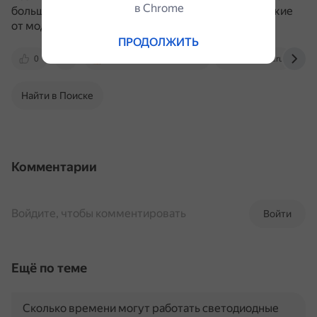
в Сhrome
большинство из них имеют базовые функции, схожие
от модели к модели.
ПРОДОЛЖИТЬ
0
www.marthastewart.com
multiurok.ru
Найти в Поиске
Комментарии
Войдите, чтобы комментировать
Войти
Ещё по теме
Сколько времени могут работать светодиодные