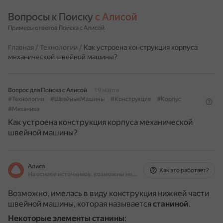
Вопросы к Поиску 
с Алисой
Примеры ответов Поиска с Алисой
Главная
/
Технологии
/
Как устроена конструкция корпуса
механической швейной машины?
Вопрос для Поиска с Алисой
19 марта
#Технологии
#ШвейныеМашины
#Конструкция
#Корпус
#Механика
Как устроена конструкция корпуса механической
швейной машины?
Алиса
Как это работает?
На основе источников, возможны неточности
Возможно, имелась в виду конструкция нижней части
швейной машины, которая называется
станиной
.
Некоторые элементы станины
: