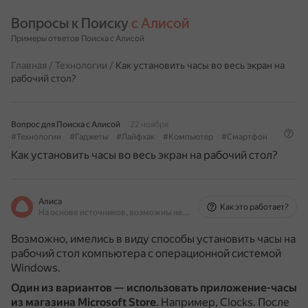
Вопросы к Поиску 
с Алисой
Примеры ответов Поиска с Алисой
Главная
/
Технологии
/
Как установить часы во весь экран на
рабочий стол?
Вопрос для Поиска с Алисой
22 ноября
#Технологии
#Гаджеты
#Лайфхак
#Компьютер
#Смартфон
Как установить часы во весь экран на рабочий стол?
Алиса
Как это работает?
На основе источников, возможны неточности
Возможно, имелись в виду способы установить часы на
рабочий стол компьютера с операционной системой
Windows.
Один из вариантов — использовать приложение-часы
из магазина Microsoft Store
.
Например, Clocks.
После