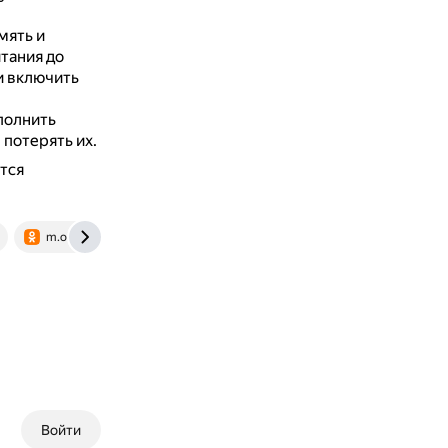
мять и
тания до
и включить
полнить
потерять их.
тся
m.ok.ru
Войти