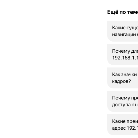
Ещё по тем
Какие суще
навигации 
Почему для
192.168.1.
Как значки
кадров?
Почему про
доступа к 
Какие преи
адрес 192.