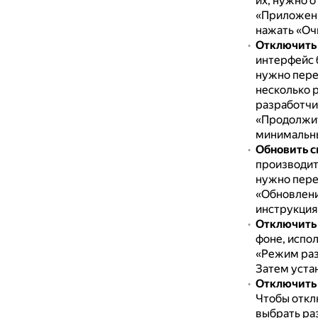
их, нужно 
«Приложен
нажать «Оч
Отключить
интерфейс 
нужно пере
несколько 
разработчи
«Продолжит
минимальн
Обновить с
производит
нужно пере
«Обновлени
инструкция
Отключить
фоне, испо
«Режим раз
Затем устан
Отключить
Чтобы откл
выбрать ра