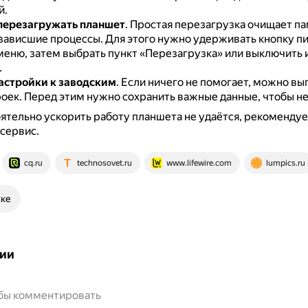
й.
перезагружать планшет
.
Простая перезагрузка очищает па
зависшие процессы.
Для этого нужно удерживать кнопку пи
меню, затем выбрать пункт «Перезагрузка» или выключить 
.
астройки к заводским
.
Если ничего не помогает, можно вы
роек.
Перед этим нужно сохранить важные данные, чтобы не 
ятельно ускорить работу планшета не удаётся, рекомендуе
 сервис.
cq.ru
technosovet.ru
www.lifewire.com
lumpics.ru
ске
ии
обы комментировать