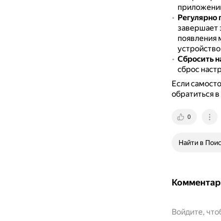
приложени
Регулярно 
завершает 
появления 
устройство
Сбросить н
сброс наст
Если самосто
обратиться в
0
Найти в Пои
Комментар
Войдите, чт