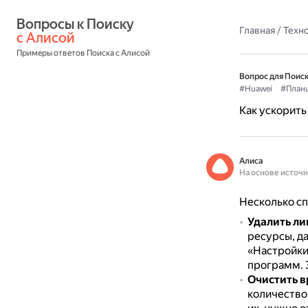
Вопросы к Поиску 
Главная
/
Техн
с Алисой
Примеры ответов Поиска с Алисой
Вопрос для Поиск
#Huawei
#План
Как ускорить
Алиса
На основе источ
Несколько сп
Удалить л
ресурсы, да
«Настройки
программ.
Очистить в
количество