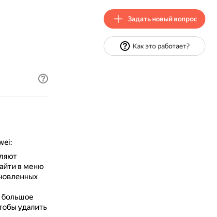
Задать новый вопрос
Как это работает?
wei:
бляют
айти в меню
ановленных
 большое
тобы удалить