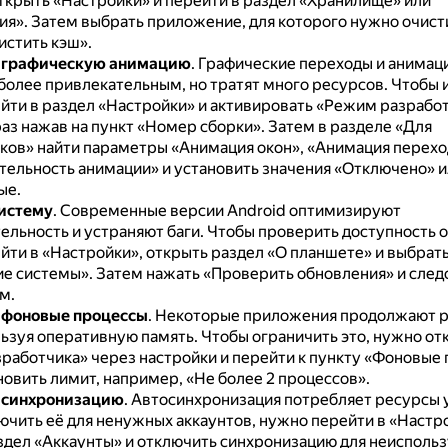
открыть «Настройки» и перейти в раздел «Хранилище» или
ия».
Затем выбрать приложение, для которого нужно очисти
истить кэш».
 графическую анимацию
.
Графические переходы и анимац
более привлекательным, но тратят много ресурсов.
Чтобы и
йти в раздел «Настройки» и активировать «Режим разработ
раз нажав на пункт «Номер сборки».
Затем в разделе «Для
ков» найти параметры «Анимация окон», «Анимация перехо
ельность анимации» и установить значения «Отключено» и
ые.
истему
.
Современные версии Android оптимизируют
ельность и устраняют баги.
Чтобы проверить доступность 
йти в «Настройки», открыть раздел «О планшете» и выбрат
е системы».
Затем нажать «Проверить обновления» и след
м.
 фоновые процессы
.
Некоторые приложения продолжают р
льзуя оперативную память.
Чтобы ограничить это, нужно от
работчика» через настройки и перейти к пункту «Фоновые 
овить лимит, например, «Не более 2 процессов».
 синхронизацию
.
Автосинхронизация потребляет ресурсы 
ючить её для ненужных аккаунтов, нужно перейти в «Настр
здел «Аккаунты» и отключить синхронизацию для неисполь