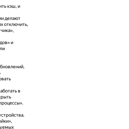
ть кэш, и
ии делают
х отключить,
чика»,
дов» и
ли
обновлений,
ь
овать
аботать в
крыть
процессы».
устройства.
ойки»,
зуемых