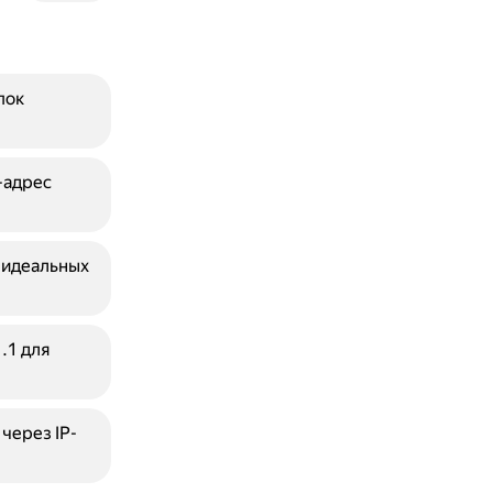
пок
-адрес
 идеальных
.1 для
через IP-