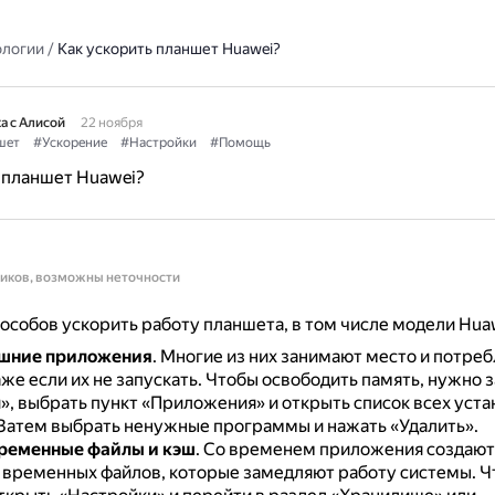
ологии
/
Как ускорить планшет Huawei?
а с Алисой
22 ноября
шет
#Ускорение
#Настройки
#Помощь
 планшет Huawei?
ников, возможны неточности
особов ускорить работу планшета, в том числе модели Hua
ишние приложения
.
Многие из них занимают место и потре
же если их не запускать.
Чтобы освободить память, нужно з
», выбрать пункт «Приложения» и открыть список всех уст
Затем выбрать ненужные программы и нажать «Удалить».
ременные файлы и кэш
.
Со временем приложения создают
 временных файлов, которые замедляют работу системы.
Ч