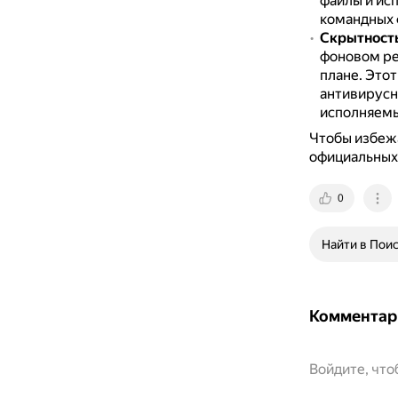
файлы и исп
командных 
Скрытность
фоновом ре
плане.
Этот
антивирусн
исполняемы
Чтобы избежа
официальных
0
Найти в Пои
Комментар
Войдите, чт