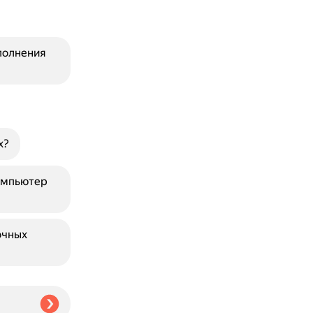
полнения
х?
омпьютер
очных