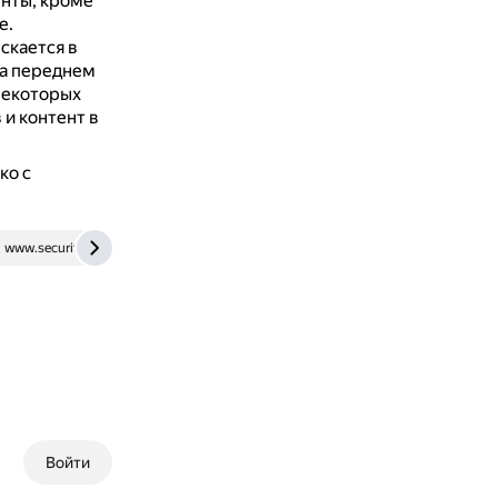
нты, кроме
е.
скается в
на переднем
некоторых
и контент в
ко с
www.securitylab.ru
dzen.ru
Войти