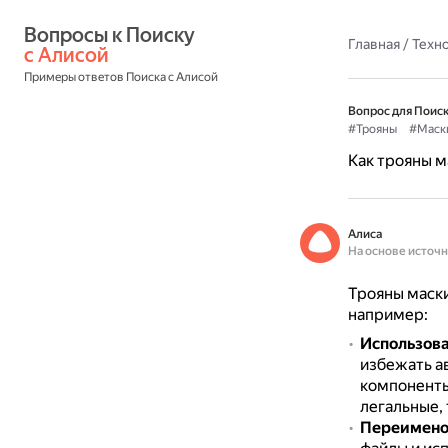
Вопросы к Поиску 
Главная
/
Техн
с Алисой
Примеры ответов Поиска с Алисой
Вопрос для Поиск
#Трояны
#Маск
Как трояны м
Алиса
На основе источ
Трояны маски
например:
Использов
избежать а
компоненты
легальные,
Переимено