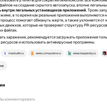
ользовать утилиты для сокрытия окна консоли.
Все компоне
файлов на создание скрытого автозапуска, вполне легальны
 внутри легальных установщиков приложений
.
Троян запу
жиме, в то время как реальные приложения выполняются 
 процесс помогает обмануть жертв, а также уклоняется от 
ых движков, которые не проверяют структуру PR-ресурсов 
х файлах.
ть заражения, рекомендуется загружать приложения толь
 ресурсов и использовать антивирусные программы.
masksafe.ru
www.computerra.ru
www.kaspersky.ru
ске
ии
обы комментировать