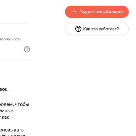
Задать новый вопрос
Как это работает?
езопасность
вок,
олем, чтобы
темные
 как
меновывать