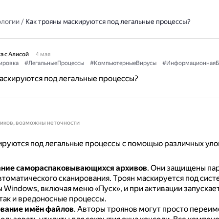
ологии
/
Как трояны маскируются под легальные процессы?
а с Алисой
4 мая
ировка
#ЛегальныеПроцессы
#КомпьютерныеВирусы
#ИнформационнаяБ
аскируются под легальные процессы?
ников, возможны неточности
руются под легальные процессы с помощью различных уло
ание самораспаковывающихся архивов
.
Они защищены пар
втоматического сканирования.
Троян маскируется под сис
 Windows, включая меню «Пуск», и при активации запускает
 так и вредоносные процессы.
вание имён файлов
.
Авторы троянов могут просто переи