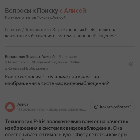
Вопросы к Поиску 
с Алисой
Примеры ответов Поиска с Алисой
Главная
/
Технологии
/
Как технология P-Iris влияет на
качество изображения в системах видеонаблюдения?
Вопрос для Поиска с Алисой
9 февраля
#Технологии
#Видеонаблюдение
#PIris
#КачествоИзображения
Как технология P-Iris влияет на качество
изображения в системах видеонаблюдения?
Алиса
Как это работает?
На основе источников, возможны неточности
Технология P-Iris положительно влияет на качество
изображения в системах видеонаблюдения
.
Она
обеспечивает оптимальную работу сетевой камеры