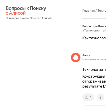
Вопросы к Поиску 
Главная
/
Техн
с Алисой
Примеры ответов Поиска с Алисой
Вопрос для Поиск
#Технологии
#К
Как технолог
Алиса
На основе источ
Технологии 
Конструкция 
отгораживает
результате
E
0