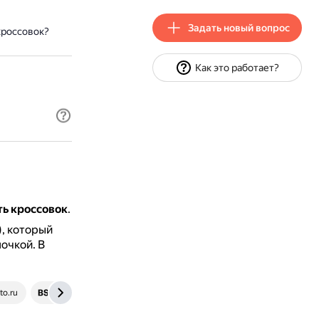
Задать новый вопрос
кроссовок?
Как это работает?
ь кроссовок
.
, который
лочкой.
В
to.ru
brandshop.ru