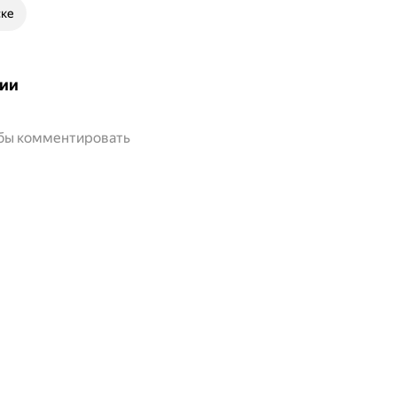
ске
ии
обы комментировать