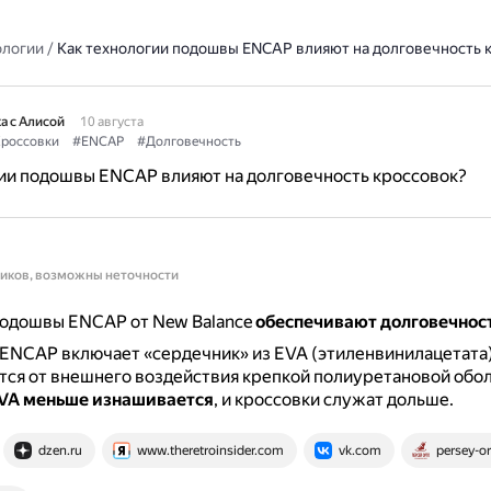
ологии
/
Как технологии подошвы ENCAP влияют на долговечность 
а с Алисой
10 августа
россовки
#ENCAP
#Долговечность
ии подошвы ENCAP влияют на долговечность кроссовок?
ников, возможны неточности
подошвы ENCAP от New Balance
обеспечивают долговечност
ENCAP включает «сердечник» из EVA (этиленвинилацетата)
ся от внешнего воздействия крепкой полиуретановой обо
VA меньше изнашивается
, и кроссовки служат дольше.
dzen.ru
www.theretroinsider.com
vk.com
persey-or