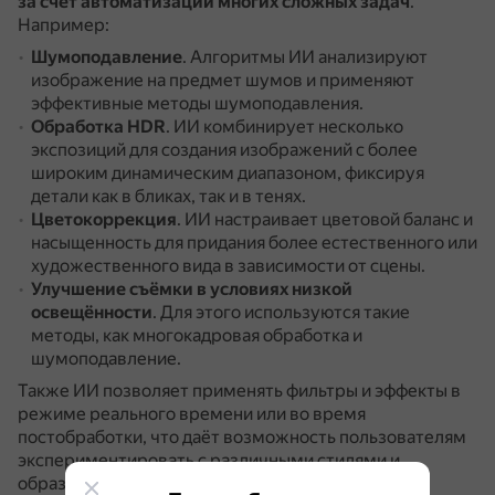
за счёт автоматизации многих сложных задач
.
Например:
Шумоподавление
.
Алгоритмы ИИ анализируют
изображение на предмет шумов и применяют
эффективные методы шумоподавления.
Обработка HDR
.
ИИ комбинирует несколько
экспозиций для создания изображений с более
широким динамическим диапазоном, фиксируя
детали как в бликах, так и в тенях.
Цветокоррекция
.
ИИ настраивает цветовой баланс и
насыщенность для придания более естественного или
художественного вида в зависимости от сцены.
Улучшение съёмки в условиях низкой
освещённости
.
Для этого используются такие
методы, как многокадровая обработка и
шумоподавление.
Также ИИ позволяет применять фильтры и эффекты в
режиме реального времени или во время
постобработки, что даёт возможность пользователям
экспериментировать с различными стилями и
образами.