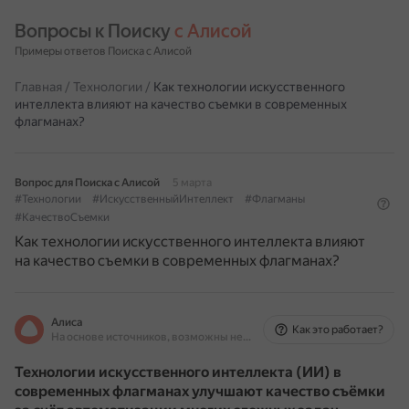
Вопросы к Поиску 
с Алисой
Примеры ответов Поиска с Алисой
Главная
/
Технологии
/
Как технологии искусственного
интеллекта влияют на качество съемки в современных
флагманах?
Вопрос для Поиска с Алисой
5 марта
#Технологии
#ИскусственныйИнтеллект
#Флагманы
#КачествоСъемки
Как технологии искусственного интеллекта влияют
на качество съемки в современных флагманах?
Алиса
Как это работает?
На основе источников, возможны неточности
Технологии искусственного интеллекта (ИИ) в
современных флагманах улучшают качество съёмки