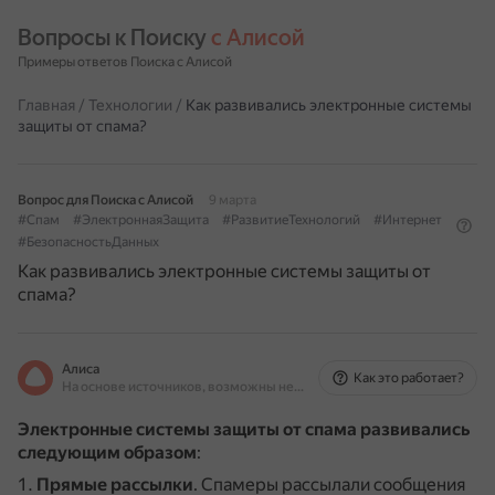
Вопросы к Поиску 
с Алисой
Примеры ответов Поиска с Алисой
Главная
/
Технологии
/
Как развивались электронные системы
защиты от спама?
Вопрос для Поиска с Алисой
9 марта
#Спам
#ЭлектроннаяЗащита
#РазвитиеТехнологий
#Интернет
#БезопасностьДанных
Как развивались электронные системы защиты от
спама?
Алиса
Как это работает?
На основе источников, возможны неточности
Электронные системы защиты от спама развивались
следующим образом
:
Прямые рассылки
.
Спамеры рассылали сообщения