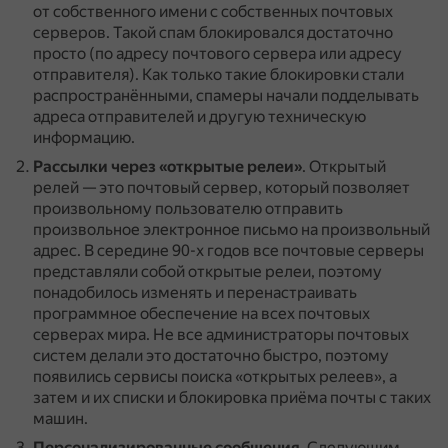
от собственного имени с собственных почтовых
серверов.
Такой спам блокировался достаточно
просто (по адресу почтового сервера или адресу
отправителя).
Как только такие блокировки стали
распространёнными, спамеры начали подделывать
адреса отправителей и другую техническую
информацию.
Рассылки через «открытые релеи»
.
Открытый
релей — это почтовый сервер, который позволяет
произвольному пользователю отправить
произвольное электронное письмо на произвольный
адрес.
В середине 90-х годов все почтовые серверы
представляли собой открытые релеи, поэтому
понадобилось изменять и перенастраивать
программное обеспечение на всех почтовых
серверах мира.
Не все администраторы почтовых
систем делали это достаточно быстро, поэтому
появились сервисы поиска «открытых релеев», а
затем и их списки и блокировка приёма почты с таких
машин.
Персонализированные сообщения
.
Следующим