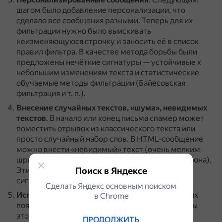
шагом было добавление персонализации, что
сделало все сообщения разными.
Теперь для их
фильтрации нужно было выискивать
неизменяющуюся строчку и заносить её в список
правил фильтра.
В качестве метода борьбы были
предложены нечёткие сигнатуры — устойчивые к
небольшим изменениям текста и статистические
обучаемые методы фильтрации (Байесовская
фильтрация и т. п.).
Внесение случайных текстов, «шума», невидимых
текстов
.
В начало или конец письма спамер может
поместить отрывок из классического текста или
просто случайный набор слов.
В HTML-сообщение
можно внести «невидимый» текст (очень мелким
шрифтом или цветом, совпадающим с цветом фона).
Поиск в Яндексе
Эти добавления затрудняют работу нечётких
сигнатур и статистических методов.
Сделать Яндекс основным поиском
Использование чёрных списков
.
Одна из первых
в Сhrome
появившихся антиспам-технологий.
Суть работы
этой технологии заключается в том, что она
ПРОДОЛЖИТЬ