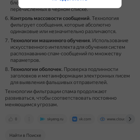
блокирует почту, которая идёт с IP-серверов,
перечисленных в чёрном списке.
Контроль массовости сообщений
.
Технология
фильтрует сообщения, которые абсолютно
одинаковые или незначительно различаются.
Технологии машинного обучения
.
Использование
искусственного интеллекта для обучения систем
распознаванию спам-сообщений по множеству
параметров.
Технологии оболочек
.
Проверка подлинности
заголовков и метаинформации электронных писем
для выявления фальшивых отправителей.
Технологии фильтрации спама продолжают
развиваться, чтобы соответствовать постоянно
меняющимся угрозам.
0
skyeng.ru
vk.com
www.cloud4y.ru
Найти в Поиске