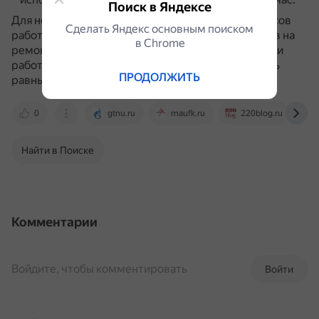
Поиск в Яндексе
Для непрерывных производств годовое число часов
Сделать Яндекс основным поиском
работы определяют с учётом остановок агрегатов на
в Сhrome
ремонт.
Для агрегатов с многолетними периодами
работы без ремонтов это число можно принимать
ПРОДОЛЖИТЬ
равным 7900–8200 часам.
0
gtnu.ru
maufk.ru
220blog.ru
Найти в Поиске
Комментарии
Войдите, чтобы комментировать
Войти