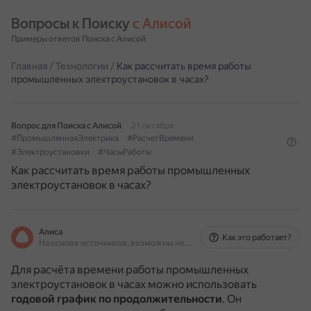
Вопросы к Поиску 
с Алисой
Примеры ответов Поиска с Алисой
Главная
/
Технологии
/
Как рассчитать время работы
промышленных электроустановок в часах?
Вопрос для Поиска с Алисой
21 октября
#ПромышленнаяЭлектрика
#РасчетВремени
#Электроустановки
#ЧасыРаботы
Как рассчитать время работы промышленных
электроустановок в часах?
Алиса
Как это работает?
На основе источников, возможны неточности
Для расчёта времени работы промышленных
электроустановок в часах можно использовать
годовой график по продолжительности
.
Он