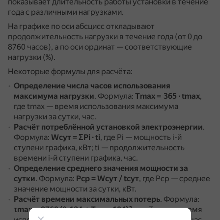
показывает длительность работы установки в течение
года с различными нагрузками.
На графике по оси абсцисс откладывают
продолжительность нагрузки в течение года (от 0 до
8760 часов), а по оси ординат — соответствующие
нагрузки (%).
Некоторые формулы для расчёта:
Определение числа часов использования
максимума нагрузки
.
Формула:
Тmax = 365 ∙ tmax
,
где tmax — время использования максимума
нагрузки за сутки, час.
Расчёт потреблённой установкой электроэнергии
.
Формула:
Wсут = ΣPi ∙ ti
, где Pi — мощность i-й
ступени графика, кВт; ti — продолжительность
времени i-й ступени графика, час.
Определение среднего значения мощности за
сутки
.
Формула:
Pср = Wсут / tсут
, где Pср — среднее
значение мощности за сутки, кВт.
Расчёт времени максимальных потерь
.
Формула:
τmax = 8760 (0,124 + Тmax 104)²
, где Тmax — время
использования максимальной мощности за год, час.