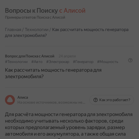
Вопросы к Поиску 
с Алисой
Примеры ответов Поиска с Алисой
Главная
/
Технологии
/
Как рассчитать мощность генератора
для электромобиля?
Вопрос для Поиска с Алисой
24 апреля
#Технологии
#Авто
#Электрокар
#Генератор
#Мощность
Как рассчитать мощность генератора для
электромобиля?
Алиса
Как это работает?
На основе источников, возможны неточности
Для расчёта мощности генератора для электромобиля
необходимо учитывать несколько факторов, среди
которых предполагаемый уровень зарядки, размер
автомобиля и его аккумулятора, а также общая сила