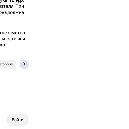
укв и цифр,
вателя.
При
 она должна
.
й незаметно
льности или
 вот
ator.com
trends.rbc.ru
www.kaspersky.ru
superuser.com
Войти