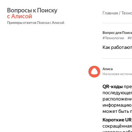
Вопросы к Поиску 
Главная
/
Техн
с Алисой
Примеры ответов Поиска с Алисой
Вопрос для Поиск
#Технологии
#И
Как работают
Алиса
На основе источ
QR-коды
пре
последующег
расположения
информацию 
может быть п
Короткие UR
сокращённая 