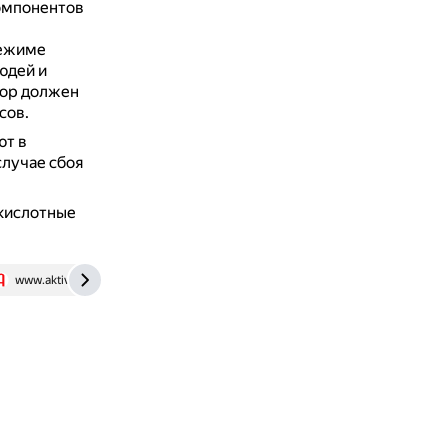
омпонентов
режиме
юдей и
тор должен
сов.
ют в
случае сбоя
-кислотные
www.aktivsb.ru