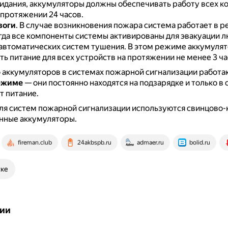
дания, аккумуляторы должны обеспечивать работу всех к
 протяжении 24 часов.
воги
.
В случае возникновения пожара система работает в 
огда все компоненты системы активированы для эвакуации л
автоматических систем тушения.
В этом режиме аккумуля
ь питание для всех устройств на протяжении не менее 3 ча
аккумуляторов в системах пожарной сигнализации работа
ежиме
— они постоянно находятся на подзарядке и только в 
т питание.
ля систем пожарной сигнализации используются свинцово
нные аккумуляторы.
fireman.club
24akbspb.ru
admaer.ru
bolid.ru
ске
ии