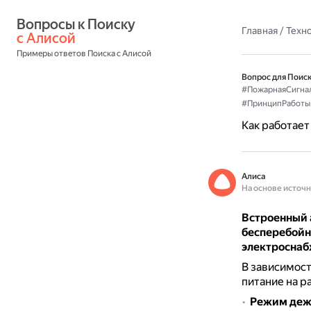
Вопросы к Поиску 
Главная
/
Техн
с Алисой
Примеры ответов Поиска с Алисой
Вопрос для Поиск
#ПожарнаяСигна
#ПринципРаботы
Как работает
Алиса
На основе источ
Встроенный 
бесперебойн
электросна
В зависимост
питание на р
Режим деж