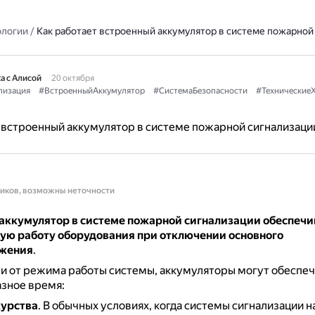
ологии
/
Как работает встроенный аккумулятор в системе пожарной
а с Алисой
20 октября
лизация
#ВстроенныйАккумулятор
#СистемаБезопасности
#ТехническиеХ
 встроенный аккумулятор в системе пожарной сигнализаци
ников, возможны неточности
аккумулятор в системе пожарной сигнализации обеспечи
ую работу оборудования при отключении основного
бжения
.
и от режима работы системы, аккумуляторы могут обеспеч
азное время:
урства
.
В обычных условиях, когда системы сигнализации н