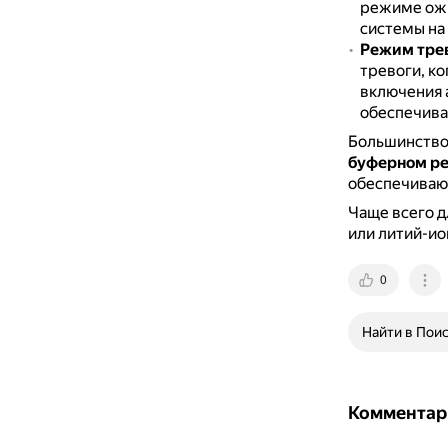
режиме ожи
системы на
Режим тре
тревоги, к
включения 
обеспечиват
Большинство 
буферном р
обеспечиваю
Чаще всего д
или литий-ио
0
Найти в Пои
Комментар