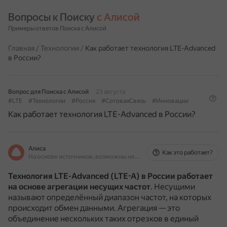
Вопросы к Поиску 
с Алисой
Примеры ответов Поиска с Алисой
Главная
/
Технологии
/
Как работает технология LTE-Advanced
в России?
Вопрос для Поиска с Алисой
23 августа
#LTE
#Технологии
#Россия
#СотоваяСвязь
#Инновации
Как работает технология LTE-Advanced в России?
Алиса
Как это работает?
На основе источников, возможны неточности
Технология LTE-Advanced (LTE-A) в России работает
на основе агрегации несущих частот
.
Несущими
называют определённый диапазон частот, на которых
происходит обмен данными.
Агрегация — это
объединение нескольких таких отрезков в единый