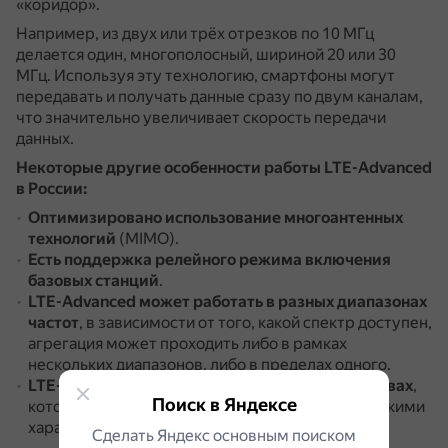
«коридор».
Например, из двух или трёх отрезков по 10 МГц
делается один, многополосный, шириной 20 или 30
МГц.
Используя эту технологию, смартфоны могут
передавать и получать данные сразу по двум каналам,
что значительно увеличивает скорость передачи
данных.
Некоторые другие особенности работы LTE-Advanced
в России:
Оптимизировано использование многоантенных
технологий
(MIMO).
Есть поддержка релейного режима включения
базовых станций
.
LTE-Advanced может работать в разных диапазонах
частот
, в зависимости от того, какой спектр доступен,
агрегация может проходить либо в рамках
нескольких диапазонов, либо в пределах одного.
LTE-Advanced работает только на тех устройствах
,
Поиск в Яндексе
которые обладают нужными для этого техническими
характеристиками.
Сделать Яндекс основным поиском