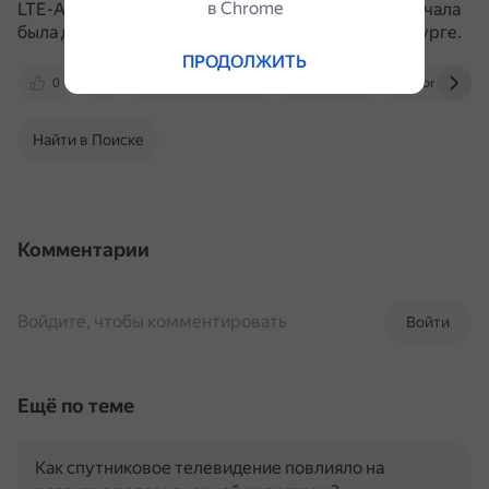
в Сhrome
LTE-Advanced появилась в России в 2014 году, сначала
была доступна в Москве, потом и в Санкт-Петербурге.
ПРОДОЛЖИТЬ
0
www.sit-com.ru
vkplay.ru
formulatv.ru
Найти в Поиске
Комментарии
Войдите, чтобы комментировать
Войти
Ещё по теме
Как спутниковое телевидение повлияло на