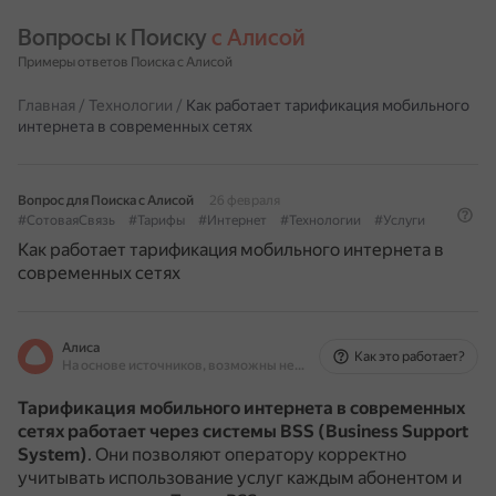
Вопросы к Поиску 
с Алисой
Примеры ответов Поиска с Алисой
Главная
/
Технологии
/
Как работает тарификация мобильного
интернета в современных сетях
Вопрос для Поиска с Алисой
26 февраля
#СотоваяСвязь
#Тарифы
#Интернет
#Технологии
#Услуги
Как работает тарификация мобильного интернета в
современных сетях
Алиса
Как это работает?
На основе источников, возможны неточности
Тарификация мобильного интернета в современных
сетях работает через системы BSS (Business Support
System)
.
Они позволяют оператору корректно
учитывать использование услуг каждым абонентом и