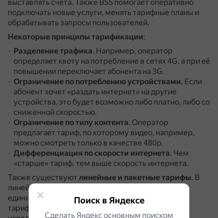
выставлять счета.
Также BSS помогает оперативно
подключать новые услуги, менять тарифные планы и
обрабатывать запросы пользователей.
Некоторые принципы тарификации
:
Разделение трафика
.
Например, оператор
определяет квоту на потребление в сетях 4G, а при её
повышении переключает абонента на 3G.
Ограничение по потреблению устройствами
.
Если
абонент хочет «раздать интернет» на другие
устройства, это будет возможно либо платно, либо со
сниженной скоростью.
Ограничение по типу контента
.
Оператор
предлагает тариф, по которому видео, например,
можно смотреть только в качестве 480p.
Дифференциация по скорости интернета
.
Чем
«старше» тариф, тем выше скорость интернета.
Также существуют
линейные и пакетные тарифы
.
В
линейных тарифах оплата происходит за каждую
единицу трафика отдельно.
Абоненты пакетных
Поиск в Яндексе
тарифов платят фиксированную сумму за
Сделать Яндекс основным поиском