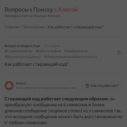
Вопросы к Поиску 
с Алисой
Примеры ответов Поиска с Алисой
Главная
/
Технологии
/
Как работает стирающий код?
Вопрос из Яндекс Кью
22 ноября
#СтирающийКод
#Криптография
#Шифрование
#БезопасностьДанных
#ИнформационнаяБезопасность
Как работает стирающий код?
Алиса
Как это работает?
На основе источников, возможны неточности
Стирающий код работает следующим образом
: он
преобразует сообщение из k символов в более
длинное сообщение (кодовое слово) из n символов так,
что исходное сообщение может быть восстановлено по
k′ любым символам.