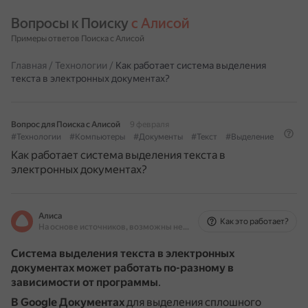
Вопросы к Поиску 
с Алисой
Примеры ответов Поиска с Алисой
Главная
/
Технологии
/
Как работает система выделения
текста в электронных документах?
Вопрос для Поиска с Алисой
9 февраля
#Технологии
#Компьютеры
#Документы
#Текст
#Выделение
Как работает система выделения текста в
электронных документах?
Алиса
Как это работает?
На основе источников, возможны неточности
Система выделения текста в электронных
документах может работать по-разному в
зависимости от программы
.
В Google Документах
для выделения сплошного