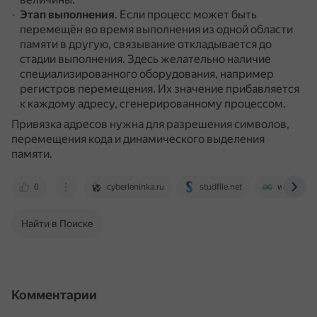
Этап выполнения
.
Если процесс может быть
перемещён во время выполнения из одной области
памяти в другую, связывание откладывается до
стадии выполнения.
Здесь желательно наличие
специализированного оборудования, например
регистров перемещения.
Их значение прибавляется
к каждому адресу, сгенерированному процессом.
Привязка адресов нужна для разрешения символов,
перемещения кода и динамического выделения
памяти.
0
cyberleninka.ru
studfile.net
www.geeks
Найти в Поиске
Комментарии