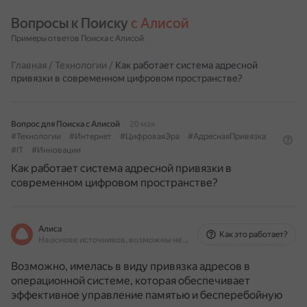
Вопросы к Поиску 
с Алисой
Примеры ответов Поиска с Алисой
Главная
/
Технологии
/
Как работает система адресной
привязки в современном цифровом пространстве?
Вопрос для Поиска с Алисой
20 мая
#Технологии
#Интернет
#ЦифроваяЭра
#АдреснаяПривязка
#IT
#Инновации
Как работает система адресной привязки в
современном цифровом пространстве?
Алиса
Как это работает?
На основе источников, возможны неточности
Возможно, имелась в виду привязка адресов в
операционной системе, которая обеспечивает
эффективное управление памятью и бесперебойную