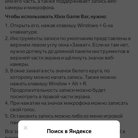
или его часть, а также поддерживает запись веб-
камеры и микрофона.
Чтобы использовать Xbox Game Bar, нужно
:
Открыть его, нажав клавишу Windows + G на
клавиатуре.
Инструменты записи по умолчанию представлены в
верхнем левом углу окна «Захват».
Если их там нет,
нужно дотянуть до длинной панели инструментов в
верхней части экрана и щёлкнуть значок веб-
камеры.
В окне захвата есть значок белого круга, по
которому можно начать запись.
Также можно
нажать клавишу Window + Alt + R.
Продолжительность записи можно будет
посмотреть в правой части экрана.
При нажатии на значок микрофона можно записать
свой голос.
Остановить запись можно либо из меню игровой
панели, либо с помощью таймера записи.
Поиск в Яндексе
Все записи будут помещены в папку «Видео» на ПК в
разделе «Захваты».