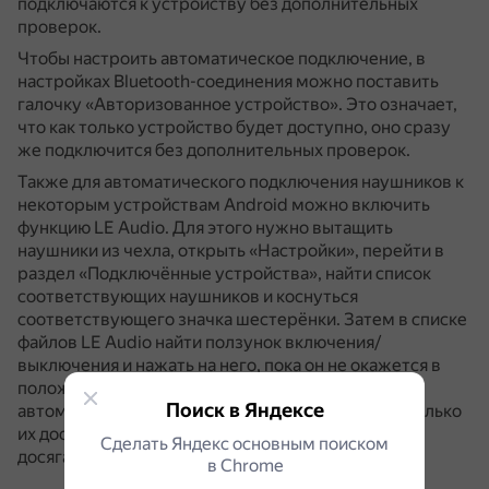
подключаются к устройству без дополнительных
проверок.
Чтобы настроить автоматическое подключение, в
настройках Bluetooth-соединения можно поставить
галочку «Авторизованное устройство».
Это означает,
что как только устройство будет доступно, оно сразу
же подключится без дополнительных проверок.
Также для автоматического подключения наушников к
некоторым устройствам Android можно включить
функцию LE Audio.
Для этого нужно вытащить
наушники из чехла, открыть «Настройки», перейти в
раздел «Подключённые устройства», найти список
соответствующих наушников и коснуться
соответствующего значка шестерёнки.
Затем в списке
файлов LE Audio найти ползунок включения/
выключения и нажать на него, пока он не окажется в
положении On.
После этого наушники будут
Поиск в Яндексе
автоматически подключаться к устройству, как только
их достанут из чехла и они окажутся в пределах
Сделать Яндекс основным поиском
досягаемости телефона.
в Сhrome