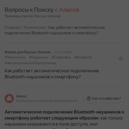
Вопросы к Поиску 
с Алисой
Примеры ответов Поиска с Алисой
Главная
/
Технологии
/
Как работает автоматическое
подключение Bluetooth-наушников к смартфону?
Вопрос для Поиска с Алисой
23 декабря
#Технологии
#Наушники
#Смартфон
#Bluetooth
#АвтоматическоеПодключение
Как работает автоматическое подключение
Bluetooth-наушников к смартфону?
Алиса
Как это работает?
На основе источников, возможны неточности
Автоматическое подключение Bluetooth-наушников к
смартфону работает следующим образом
: как только
наушники оказываются в поле доступа, они