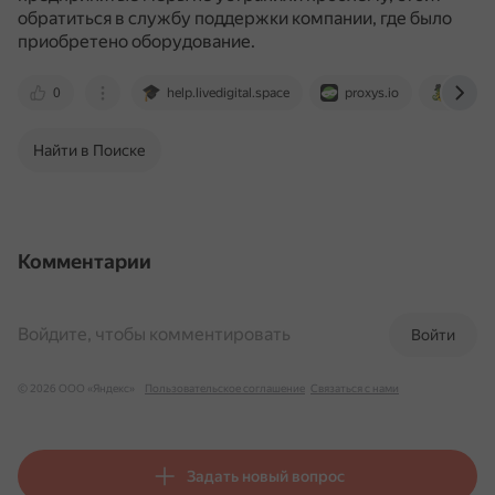
обратиться в службу поддержки компании, где было
приобретено оборудование.
0
help.livedigital.space
proxys.io
avntea
Найти в Поиске
Комментарии
Войдите, чтобы комментировать
Войти
© 2026 ООО «Яндекс»
Пользовательское соглашение
Связаться с нами
Задать новый вопрос