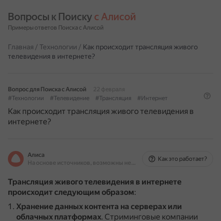
Вопросы к Поиску 
с Алисой
Примеры ответов Поиска с Алисой
Главная
/
Технологии
/
Как происходит трансляция живого
телевидения в интернете?
Вопрос для Поиска с Алисой
22 февраля
#Технологии
#Телевидение
#Трансляция
#Интернет
Как происходит трансляция живого телевидения в
интернете?
Алиса
Как это работает?
На основе источников, возможны неточности
Трансляция живого телевидения в интернете
происходит следующим образом
:
Хранение данных контента на серверах или
облачных платформах
.
Стриминговые компании