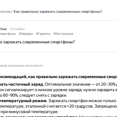
ологии
/
Как правильно заряжать современные смартфоны?
 Кью
22 ноября
мартфоны
#Зарядка
#Гаджеты
#Инструкция
но заряжать современные смартфоны?
ников, возможны неточности
екомендаций, как правильно заряжать современные сма
ать частичный заряд
.
Оптимальное значение — от 20–30% 
н сигнализирует о низком уровне заряда, нужно зарядить ег
о 80–90%, следует снять с зарядки.
 температурный режим
.
Заряжать смартфон можно только
емпературе, эталонной считается +20 градусов.
Запрещено
 при минусовой температуре.