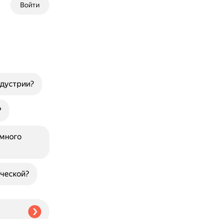
Войти
ндустрии?
?
ммного
ической?