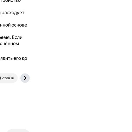
стройство
и расходует
янной основе
ремя
.
Если
ключённом
ядить его до
dzen.ru
neovolt.ru
www.sravni.ru
www.samsung.com