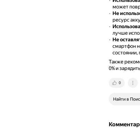
Использова
может повр
Не использ
ресурс акк
Использова
лучше испо
Не оставля
смартфон не
состоянии, 
Также рекоме
0% и зарядить
0
Найти в Пои
Комментар