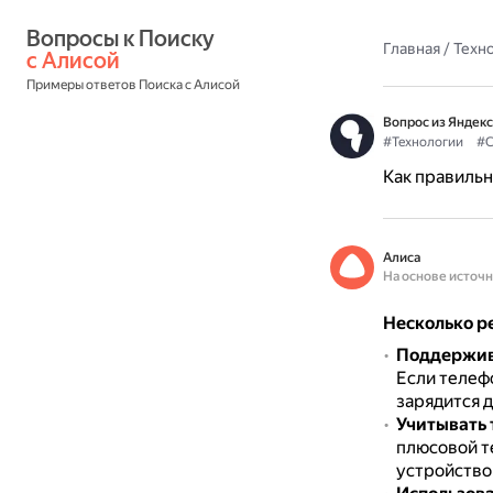
Вопросы к Поиску 
Главная
/
Техн
с Алисой
Примеры ответов Поиска с Алисой
Вопрос из Яндекс
#Технологии
#С
Как правиль
Алиса
На основе источ
Несколько р
Поддержив
Если телефо
зарядится д
Учитывать
плюсовой т
устройство