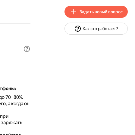
Задать новый вопрос
Как это работает?
ртфоны:
до 70–80%.
о, а когда он
 при
 заряжать