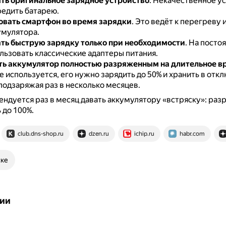
ть оригинальное зарядное устройство
.
Некачественное у
едить батарею.
овать смартфон во время зарядки
.
Это ведёт к перегреву 
умулятора.
ть быструю зарядку только при необходимости
.
На посто
льзовать классические адаптеры питания.
ть аккумулятор полностью разряженным на длительное в
 используется, его нужно зарядить до 50% и хранить в от
подзаряжая раз в несколько месяцев.
ндуется раз в месяц давать аккумулятору «встряску»: разр
 до 100%.
club.dns-shop.ru
dzen.ru
ichip.ru
habr.com
ске
ии