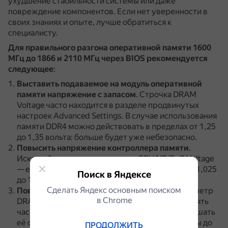
ухудшение стабильности системы или даже
повреждение компонентов.
Если нет уверенности в
своих знаниях и опыте, лучше обратиться к
специалисту.
Для правильного разгона оперативной памяти 1600
МГц до 1866 и 2110 МГц через BIOS рекомендуется
следующее
:
Выставить подаваемое на модуль оперативной
памяти напряжение с запасом
.
Строчка DRAM
Voltage часто находится в разделе продвинутых
настроек Advanced Settings.
В случае использования
памяти DDR4 можно действовать в пределах от 1,25
до 1,35 вольта: больше будет уже небезопасно.
Повысить напряжение контроллера памяти
.
Искомый параметр называется CPU NB/SoC Voltage
— его рекомендуется выставить в пределах от 1,025
Поиск в Яндексе
до 1,15 вольта.
Сделать Яндекс основным поиском
Повысить частоту оперативной памяти
(параметр
в Сhrome
DRAM Frequency).
За исходную точку можно взять
частоту, выставленную в XMP-профиле, и повышать
её с шагом в 100 МГц.
После повышения частоты до
ПРОДОЛЖИТЬ