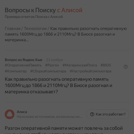
Вопросы к Поиску 
с Алисой
Примеры ответов Поиска с Алисой
Главная
/
Технологии
/
Как правильно разогнать оперативную
память 1600Мгц до 1866 и 2110Мгц? В Биосе разогнал и
материнка…
Вопрос из Яндекс Кью
22 ноября
#ОперативнаяПамять
#Разгон
#МатеринскаяПлата
#BIOS
#Компьютер
#СборкаКомпьютера
#НастройкаКомпьютера
Как правильно разогнать оперативную память
1600Мгц до 1866 и 2110Мгц? В Биосе разогнал и
материнка отказывает?
Алиса
Как это работает?
На основе источников, возможны неточности
Разгон оперативной памяти может повлечь за собой