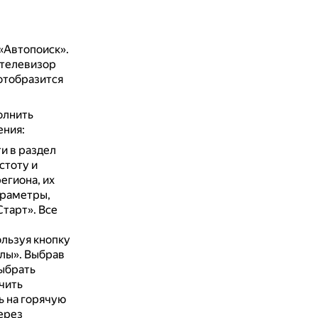
«Автопоиск».
 телевизор
 отобразится
олнить
ения:
и в раздел
стоту и
егиона, их
араметры,
Старт».
Все
льзуя кнопку
алы».
Выбрав
ыбрать
чить
ь на горячую
ерез