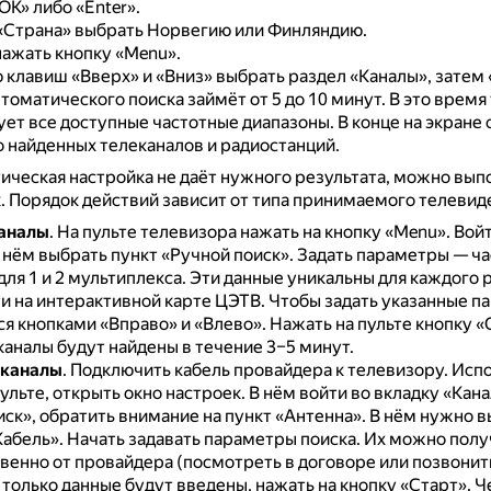
ОК» либо «Enter».
 «Страна» выбрать Норвегию или Финляндию.
нажать кнопку «Menu».
клавиш «Вверх» и «Вниз» выбрать раздел «Каналы», затем 
томатического поиска займёт от 5 до 10 минут.
В это время
ет все доступные частотные диапазоны.
В конце на экране
 найденных телеканалов и радиостанций.
ическая настройка не даёт нужного результата, можно вып
.
Порядок действий зависит от типа принимаемого телевид
аналы
.
На пульте телевизора нажать на кнопку «Menu».
Войт
 нём выбрать пункт «Ручной поиск».
Задать параметры — ча
ля 1 и 2 мультиплекса.
Эти данные уникальны для каждого р
и на интерактивной карте ЦЭТВ.
Чтобы задать указанные п
ся кнопками «Вправо» и «Влево».
Нажать на пульте кнопку «
каналы будут найдены в течение 3–5 минут.
 каналы
.
Подключить кабель провайдера к телевизору.
Испо
ульте, открыть окно настроек.
В нём войти во вкладку «Кан
ск», обратить внимание на пункт «Антенна».
В нём нужно в
Кабель».
Начать задавать параметры поиска.
Их можно полу
венно от провайдера (посмотреть в договоре или позвонит
 только данные будут введены, нажать на кнопку «Старт».
Ч