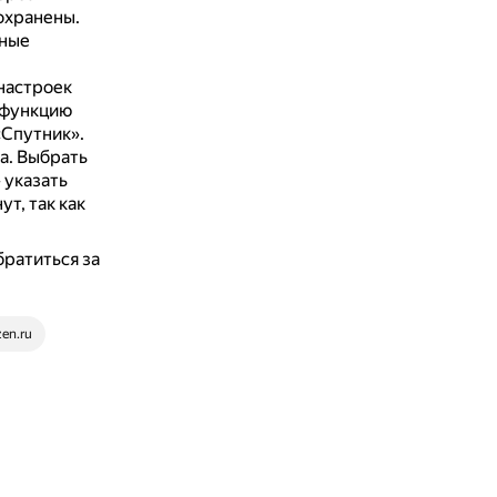
охранены.
ьные
 настроек
 функцию
«Спутник».
а.
Выбрать
 указать
т, так как
братиться за
en.ru