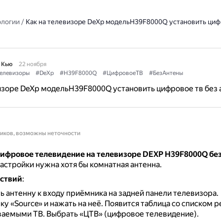
ологии
/
Как на телевизоре DeXp модельH39F8000Q установить циф
 Кью
22 ноября
елевизоры
#DeXp
#H39F8000Q
#ЦифровоеТВ
#БезАнтены
изоре DeXp модельH39F8000Q установить цифровое тв без 
ников, возможны неточности
цифровое телевидение на телевизоре DEXP H39F8000Q бе
астройки нужна хотя бы комнатная антенна.
ствий
:
 антенну к входу приёмника на задней панели телевизора.
ку «Source» и нажать на неё.
Появится таблица со списком 
ваемыми ТВ.
Выбрать «ЦТВ» (цифровое телевидение).