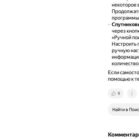
некоторое 
Продолжать 
программы
Спутников
через кнопк
«Ручной по
Настроить 
ручную нас
информацию
количество
Если самосто
помощью к т
0
Найти в Пои
Комментар