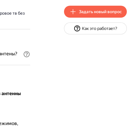
Задать новый вопрос
ровое тв без
Как это работает?
антены?
з антенны
режимов,