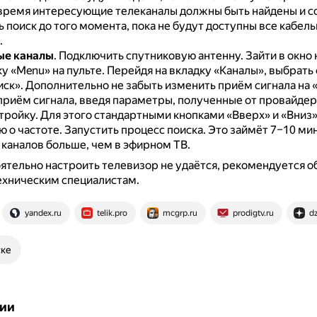
время интересующие телеканалы должны быть найдены и с
поиск до того момента, пока не будут доступны все кабел
.
ые каналы
.
Подключить спутниковую антенну.
Зайти в окно
у «Menu» на пульте.
Перейдя на вкладку «Каналы», выбрать
иск».
Дополнительно не забыть изменить приём сигнала на 
приём сигнала, введя параметры, полученные от провайдер
тройку.
Для этого стандартными кнопками «Вверх» и «Вниз»
 о частоте.
Запустить процесс поиска.
Это займёт 7–10 мину
 каналов больше, чем в эфирном ТВ.
ятельно настроить телевизор не удаётся, рекомендуется о
ехническим специалистам.
yandex.ru
telik.pro
mcgrp.ru
prodigtv.ru
dz
ске
ии