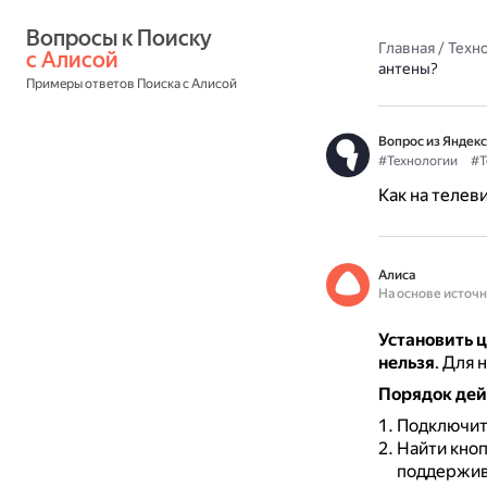
Вопросы к Поиску 
Главная
/
Техн
с Алисой
антены?
Примеры ответов Поиска с Алисой
Вопрос из Яндекс
#Технологии
#Т
Как на телев
Алиса
На основе источ
Установить 
нельзя
.
Для н
Порядок дей
Подключить
Найти кноп
поддержи