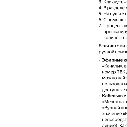
Кликнуть «
В разделе
На пульте 
С помощью 
Процесс ав
просканиру
количество
Если автомат
ручной поиск
Эфирные к
«Каналы», в
номер ТВК д
можно найт
пользовать
доступные 
Кабельные
«Menu» на п
«Ручной пои
значение «
непосредст
линию).
Как