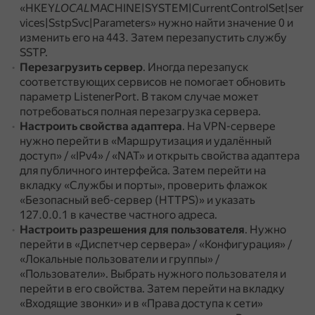
«HKEY
LOCAL
MACHINE|SYSTEM|CurrentControlSet|ser
vices|SstpSvc|Parameters» нужно найти значение 0 и
изменить его на 443.
Затем перезапустить службу
SSTP.
Перезагрузить сервер
.
Иногда перезапуск
соответствующих сервисов не помогает обновить
параметр ListenerPort.
В таком случае может
потребоваться полная перезагрузка сервера.
Настроить свойства адаптера
.
На VPN-сервере
нужно перейти в «Маршрутизация и удалённый
доступ» / «IPv4» / «NAT» и открыть свойства адаптера
для публичного интерфейса.
Затем перейти на
вкладку «Службы и порты», проверить флажок
«Безопасный веб-сервер (HTTPS)» и указать
127.0.0.1 в качестве частного адреса.
Настроить разрешения для пользователя
.
Нужно
перейти в «Диспетчер сервера» / «Конфигурация» /
«Локальные пользователи и группы» /
«Пользователи».
Выбрать нужного пользователя и
перейти в его свойства.
Затем перейти на вкладку
«Входящие звонки» и в «Права доступа к сети»