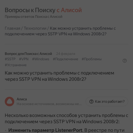
Вопросы к Поиску 
с Алисой
Примеры ответов Поиска с Алисой
Главная
/
Технологии
/
Как можно устранить проблемы с
подключением через SSTP VPN на Windows 2008r2?
Вопрос для Поиска с Алисой
24 февраля
#SSTP
#VPN
#Windows
#Подключение
#Проблемы
#Устранение
Как можно устранить проблемы с подключением
через SSTP VPN на Windows 2008r2?
Алиса
Как это работает?
На основе источников, возможны неточности
Несколько возможных способов устранить проблемы с
подключением через SSTP VPN на Windows 2008r2:
Изменить параметр ListenerPort
.
В реестре по пути