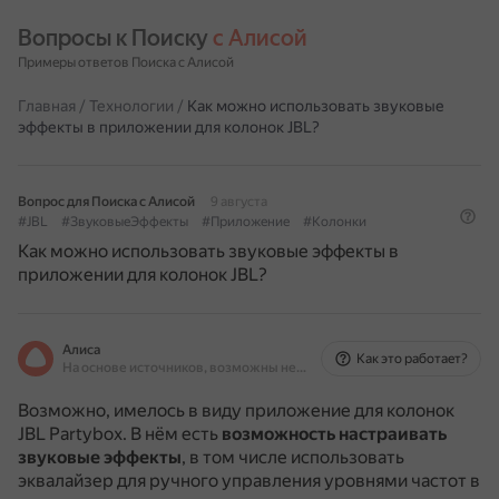
Вопросы к Поиску 
с Алисой
Примеры ответов Поиска с Алисой
Главная
/
Технологии
/
Как можно использовать звуковые
эффекты в приложении для колонок JBL?
Вопрос для Поиска с Алисой
9 августа
#JBL
#ЗвуковыеЭффекты
#Приложение
#Колонки
Как можно использовать звуковые эффекты в
приложении для колонок JBL?
Алиса
Как это работает?
На основе источников, возможны неточности
Возможно, имелось в виду приложение для колонок
JBL Partybox.
В нём есть
возможность настраивать
звуковые эффекты
, в том числе использовать
эквалайзер для ручного управления уровнями частот в