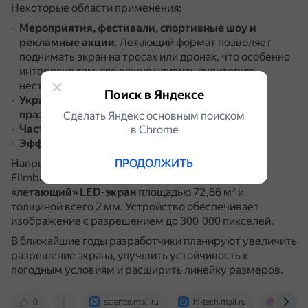
Некоторые области применения:
Мероприятия, фестивали, спортивные шоу и
рекламные акции
.
Летающий формат позволяет
поднимать экран на тросах или дронах, что особенно
интересно там, где важно удивить аудиторию
нестандартным визуальным решением.
Поиск в Яндексе
Украшение небосклона во время городских
праздников
.
Сделать Яндекс основным поиском
Часть туристического шоу
.
в Сhrome
Эффектные предложения руки и сердца
.
ПРОДОЛЖИТЬ
Например, весной 2025 года китайская компания
Filmbase представила
крупнейший в мире
«летающий» LED-экран
площадью 72,66 м² и
толщиной всего 2 мм.
Устройство обеспечивает
изображение с разрешением до 300 000 пикселей.
В ближайшие годы разработчики планируют увеличить
разрешение экрана, улучшить устойчивость к
погодным условиям и расширить линейку размеров.
0
science.mail.ru
hi-tech.mail.ru
umvek.