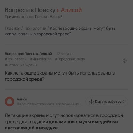
Вопросы к Поиску 
с Алисой
Примеры ответов Поиска с Алисой
Главная
/
Технологии
/
Как летающие экраны могут быть
использованы в городской среде?
Вопрос для Поиска с Алисой
12 августа
#Технологии
#Инновации
#ГородскаяСреда
#ЛетающиеЭкраны
Как летающие экраны могут быть использованы в
городской среде?
Алиса
Как это работает?
На основе источников, возможны неточности
Летающие экраны могут использоваться в городской
среде для создания
динамичных мультимедийных
инсталляций в воздухе
.