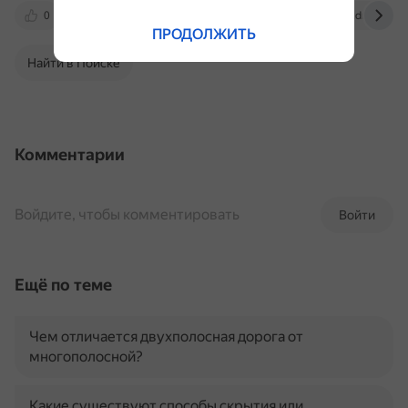
0
dzen.ru
qna.habr.com
club.dns-shop.
ПРОДОЛЖИТЬ
Найти в Поиске
Комментарии
Войдите, чтобы комментировать
Войти
Ещё по теме
Чем отличается двухполосная дорога от
многополосной?
Какие существуют способы скрытия или