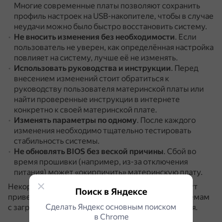
Многие современные платы позволяют сохранить
профиль настроек на USB-накопителе, чтобы в случае
неудачи можно было быстро восстановить систему.
Не вносить изменения без необходимости
.
Если
пользователь не уверен, как определённая настройка
повлияет на систему, лучше её не изменять.
Использовать руководства и инструкции
.
Перед
внесением изменений стоит обратиться к
руководству пользователя материнской платы или
найти проверенные инструкции в интернете
конкретно к своей материнской плате.
Изменять параметры по одному
.
После каждого
изменения необходимо тщательно тестировать
стабильность системы.
Не обновлять BIOS без веской причины
.
Сбой во
время прошивки (например, из-за отключения
питания) может «окирпичить» материнскую плату.
Некорректные изменения в настройках BIOS могут
Поиск в Яндексе
привести к нестабильной работе системы, проблемам
Сделать Яндекс основным поиском
с загрузкой или даже повреждению оборудования.
в Сhrome