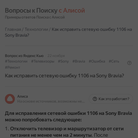
Вопросы к Поиску 
с Алисой
Примеры ответов Поиска с Алисой
Главная
/
Технологии
/
Как исправить сетевую ошибку 1106 на
Sony Bravia?
Вопрос из Яндекс Кью
22 ноября
#Технологии
#Телевизоры
#Sony
#Bravia
#Ошибка
#Сеть
#Ремонт
Как исправить сетевую ошибку 1106 на Sony Bravia?
Алиса
Как это работает?
На основе источников, возможны неточности
Для исправления сетевой ошибки 1106 на Sony Bravia
можно попробовать следующее:
Отключить телевизор и маршрутизатор от сети
питания не менее чем на 2 минуты
.
После