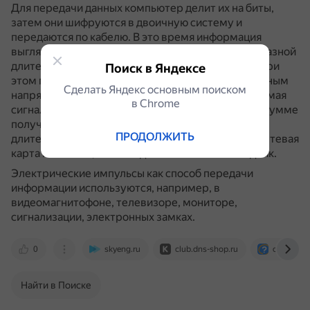
Для передачи данных компьютер делит их на биты,
затем они шифруются в двоичную систему и
передаются по кабелю.
В это время информация
выглядит как простые электрические импульсы разной
длительности (частоты) и с разным вольтажом.
При
Поиск в Яндексе
этом передаются два сигнала: один с положительным
Сделать Яндекс основным поиском
напряжением, другой — с отрицательным.
Принимая
в Сhrome
сигнал, дешифратор складывает напряжения и в сумме
получает ноль.
Таким образом, зная вольтаж,
ПРОДОЛЖИТЬ
длительность импульса и разницу напряжений, сетевая
карта понимает, какой код ей посылает собеседник.
Электрические импульсы как способ передачи
информации используются, например, в
видеомагнитофоне, телевизоре, мониторе,
сигнализации, электронных замках.
0
skyeng.ru
club.dns-shop.ru
otvet.mail
Найти в Поиске