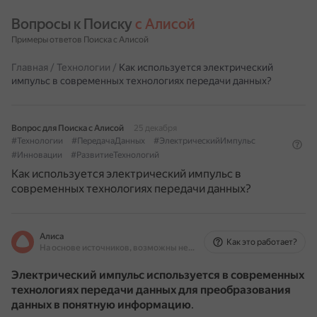
Вопросы к Поиску 
с Алисой
Примеры ответов Поиска с Алисой
Главная
/
Технологии
/
Как используется электрический
импульс в современных технологиях передачи данных?
Вопрос для Поиска с Алисой
25 декабря
#Технологии
#ПередачаДанных
#ЭлектрическийИмпульс
#Инновации
#РазвитиеТехнологий
Как используется электрический импульс в
современных технологиях передачи данных?
Алиса
Как это работает?
На основе источников, возможны неточности
Электрический импульс используется в современных
технологиях передачи данных для преобразования
данных в понятную информацию
.