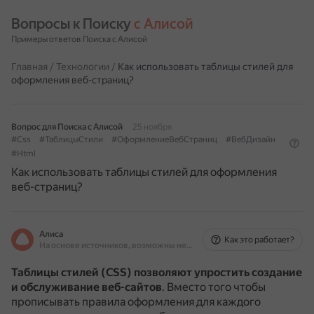
Вопросы к Поиску 
с Алисой
Примеры ответов Поиска с Алисой
Главная
/
Технологии
/
Как использовать таблицы стилей для
оформления веб-страниц?
Вопрос для Поиска с Алисой
25 ноября
#Css
#ТаблицыСтили
#ОформлениеВебСтраниц
#ВебДизайн
#Html
Как использовать таблицы стилей для оформления
веб-страниц?
Алиса
Как это работает?
На основе источников, возможны неточности
Таблицы стилей (CSS) позволяют упростить создание
и обслуживание веб-сайтов
.
Вместо того чтобы
прописывать правила оформления для каждого