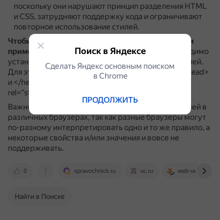
поскольку они нарушают принцип разделения HTML
и CSS, затрудняют поддержку кода и ограничивают
повторное использование стилей.
Чтобы веб-страница «увидела» таблицу стилей и
Поиск в Яндексе
применила свойства к HTML-элементам
, необходимо
установить связку между файлом и таблицей стилей.
Сделать Яндекс основным поиском
Для этого нужно открыть файл и между тегами <head>
в Сhrome
и </head> вставить конструкцию, например: <link
rel=”stylesheet” href=”style.css” type=”text/css” />.
ПРОДОЛЖИТЬ
Важно просматривать страницы с таблицами стилей в
различных браузерах, так как разные браузеры могут
по-разному интерпретировать одно и то же правило, а
некоторые свойства и/или значения и вовсе не
поддерживать.
0
spravochnick.ru
vc.ru
web-verstka.ru
Найти в Поиске