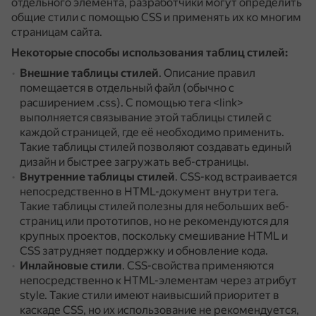
отдельного элемента, разработчики могут определить
общие стили с помощью CSS и применять их ко многим
страницам сайта.
Некоторые способы использования таблиц стилей:
Внешние таблицы стилей
.
Описание правил
помещается в отдельный файл (обычно с
расширением .css).
С помощью тега <link>
выполняется связывание этой таблицы стилей с
каждой страницей, где её необходимо применить.
Такие таблицы стилей позволяют создавать единый
дизайн и быстрее загружать веб-страницы.
Внутренние таблицы стилей
.
CSS-код встраивается
непосредственно в HTML-документ внутри тега.
Такие таблицы стилей полезны для небольших веб-
страниц или прототипов, но не рекомендуются для
крупных проектов, поскольку смешивание HTML и
CSS затрудняет поддержку и обновление кода.
Инлайновые стили
.
CSS-свойства применяются
непосредственно к HTML-элементам через атрибут
style.
Такие стили имеют наивысший приоритет в
каскаде CSS, но их использование не рекомендуется,