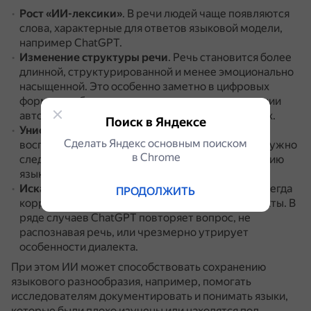
Рост «ИИ-лексики»
.
В речи людей чаще появляются
слова, характерные для ответов языковой модели,
например ChatGPT.
Изменение структуры речи
.
Речь становится более
длинной, структурированной и менее эмоционально
насыщенной.
Это особенно заметно в цифровых
форматах общения, например, при использовании
автоподсказок и умных ответов в мессенджерах.
Поиск в Яндексе
Унификация манеры речи
.
Люди могут
Сделать Яндекс основным поиском
воспринимать стиль ИИ как шаблон, которому нужно
в Сhrome
следовать, что приведёт к большему однообразию
языка.
Искажения при обработке диалектов
.
ИИ не всегда
ПРОДОЛЖИТЬ
корректно обрабатывает нестандартные диалекты.
В
ряде случаев ChatGPT повторяет вопрос, не
распознавая речь, или чрезмерно утрирует
особенности диалекта.
При этом ИИ может способствовать сохранению
языкового разнообразия, например, помогать
исследователям документировать и понимать языки,
которые были плохо изучены или находятся под