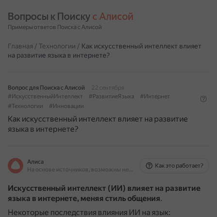
Вопросы к Поиску 
с Алисой
Примеры ответов Поиска с Алисой
Главная
/
Технологии
/
Как искусственный интеллект влияет
на развитие языка в интернете?
Вопрос для Поиска с Алисой
22 сентября
#ИскусственныйИнтеллект
#РазвитиеЯзыка
#Интернет
#Технологии
#Инновации
Как искусственный интеллект влияет на развитие
языка в интернете?
Алиса
Как это работает?
На основе источников, возможны неточности
Искусственный интеллект (ИИ) влияет на развитие
языка в интернете, меняя стиль общения
.
Некоторые последствия влияния ИИ на язык: