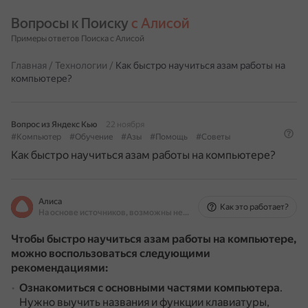
Вопросы к Поиску 
с Алисой
Примеры ответов Поиска с Алисой
Главная
/
Технологии
/
Как быстро научиться азам работы на
компьютере?
Вопрос из Яндекс Кью
22 ноября
#Компьютер
#Обучение
#Азы
#Помощь
#Советы
Как быстро научиться азам работы на компьютере?
Алиса
Как это работает?
На основе источников, возможны неточности
Чтобы быстро научиться азам работы на компьютере,
можно воспользоваться следующими
рекомендациями:
Ознакомиться с основными частями компьютера
.
Нужно выучить названия и функции клавиатуры,