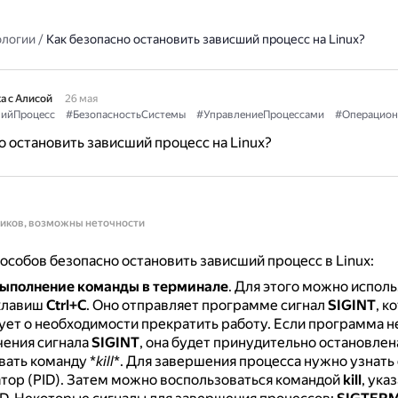
ологии
/
Как безопасно остановить зависший процесс на Linux?
а с Алисой
26 мая
ийПроцесс
#БезопасностьСистемы
#УправлениеПроцессами
#Операцион
о остановить зависший процесс на Linux?
ников, возможны неточности
особов безопасно остановить зависший процесс в Linux:
ыполнение команды в терминале
.
Для этого можно исполь
клавиш
Ctrl+C
.
Оно отправляет программе сигнал
SIGINT
, к
ует о необходимости прекратить работу.
Если программа н
чения сигнала
SIGINT
, она будет принудительно остановлен
вать команду *
kill
*.
Для завершения процесса нужно узнать 
тор (PID).
Затем можно воспользоваться командой
kill
, ука