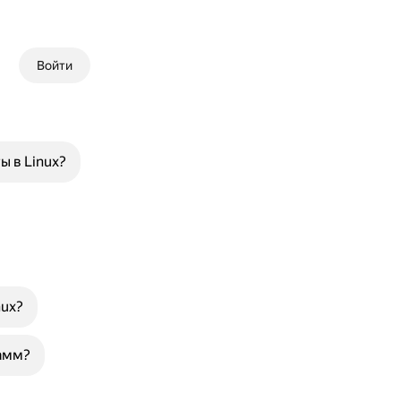
Войти
 в Linux?
nux?
рамм?