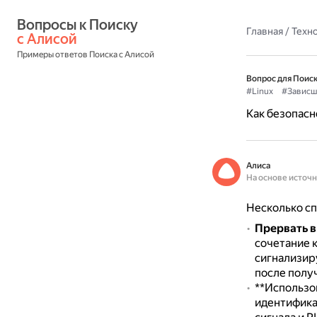
Вопросы к Поиску 
Главная
/
Техн
с Алисой
Примеры ответов Поиска с Алисой
Вопрос для Поиск
#Linux
#Зависш
Как безопасн
Алиса
На основе источ
Несколько сп
Прервать в
сочетание 
сигнализир
после полу
**Использо
идентифика