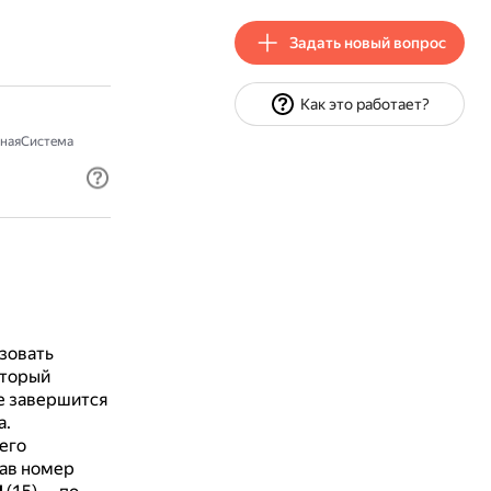
Задать новый вопрос
Как это работает?
наяСистема
зовать
оторый
е завершится
а.
его
зав номер