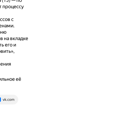
M
(15) — по
т процессу
ссов с
енами.
еню
в на вкладке
ь его и
вить»,
жения
вильное её
vk.com