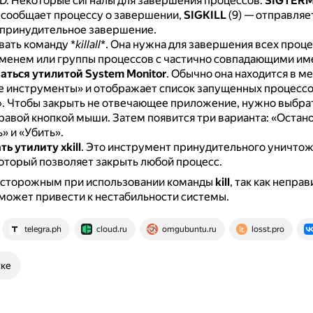
ID.
Некоторые сигналы для завершения процессов:
SIGTER
сообщает процессу о завершении,
SIGKILL
(9) — отправляе
 принудительное завершение.
вать команду *
killall
*.
Она нужна для завершения всех проце
менем или группы процессов с частично совпадающими им
аться утилитой System Monitor
.
Обычно она находится в м
 инструменты» и отображает список запущенных процессо
».
Чтобы закрыть не отвечающее приложение, нужно выбрат
равой кнопкой мыши.
Затем появится три варианта: «Остано
» и «Убить».
ь утилиту xkill
.
Это инструмент принудительного уничто
который позволяет закрыть любой процесс.
осторожным при использовании команды
kill
, так как непра
может привести к нестабильности системы.
telegra.ph
cloud.ru
omgubuntu.ru
losst.pro
ске