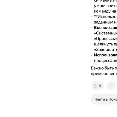
сигнала и P
умолчанию 
команду на
**Использо
заданным и
Воспользов
«Системные
«Процессы
щёлкнуть п
«Завершить
Использоват
процесса, 
Важно быть 
применение 
0
Найти в Пои