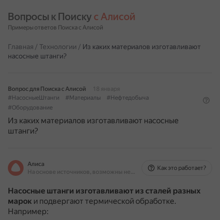
Вопросы к Поиску 
с Алисой
Примеры ответов Поиска с Алисой
Главная
/
Технологии
/
Из каких материалов изготавливают
насосные штанги?
Вопрос для Поиска с Алисой
18 января
#НасосныеШтанги
#Материалы
#Нефтедобыча
#Оборудование
Из каких материалов изготавливают насосные
штанги?
Алиса
Как это работает?
На основе источников, возможны неточности
Насосные штанги изготавливают из сталей разных
марок
и подвергают термической обработке.
Например: