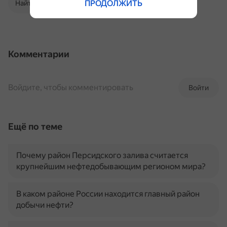
ПРОДОЛЖИТЬ
Найти в Поиске
Комментарии
Войдите, чтобы комментировать
Войти
Ещё по теме
Почему район Персидского залива считается
крупнейшим нефтедобывающим регионом мира?
В каком районе России находится главный район
добычи нефти?