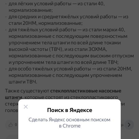
для лёгких условий работы — из стали 40,
нормализованные;
для средних и среднетяжёлых условий работы — из
стали 20НМ, нормализованные;
для тяжёлых условий работы — из стали марки 40,
нормализованные с последующим поверхностным
упрочнением тела штанги по всей длине токами
высокой частоты (ТВЧ), и из стали ЗОХМА,
нормализованные с последующим высоким отпуском
и упрочнением тела штанги по всей длине ТВЧ;
для особо тяжёлых условий работы — из стали 20НМ,
нормализованные с последующим упрочнением
штанги ТВЧ.
Также существуют
стеклопластиковые насосные
штанги
, которые состоят из стеклопластикового
стержня с наклеенными на концах металлическими
Поиск в Яндексе
головками.
Сделать Яндекс основным поиском
0
ohranatruda.ru
neftegaz.ru
yandex.ru
в Сhrome