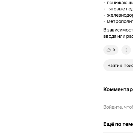
понижающие
тяговые по
железнодо
метрополит
В зависимост
ввода или ра
0
Найти в Пои
Комментар
Войдите, чт
Ещё по тем