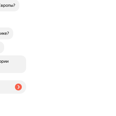
Европы?
тике?
ории