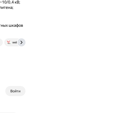
10/0,4 кВ;
литена;
ьтных шкафов
websor.ru
Войти