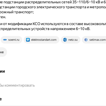
 подстанции распределительных сетей 35–110/6–10 кВ и 6–
дстанции городского электрического транспорта и метропо
рожный транспорт;
ен.
и от модификации КСО используются в составе высоковол
спределительных устройств напряжением 6–10 кВ.
soemi.ru
elektrostandart.com
netz.su
setimax.com
ске
ии
обы комментировать
е