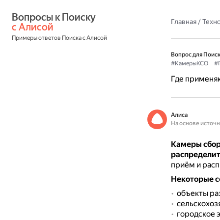
Вопросы к Поиску 
Главная
/
Техн
с Алисой
Примеры ответов Поиска с Алисой
Вопрос для Поиск
#КамерыКСО
#
Где применя
Алиса
На основе источ
Камеры сбор
распределит
приём и рас
Некоторые 
объекты ра
сельскохоз
городское 