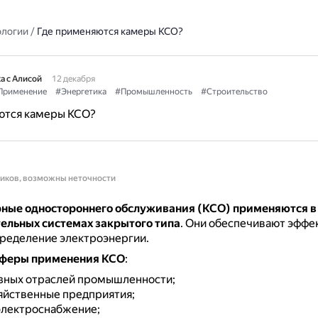
ологии
/
Где применяются камеры КСО?
а с Алисой
12 декабря
Применение
#Энергетика
#Промышленность
#Строительство
ются камеры КСО?
ников, возможны неточности
ные одностороннего обслуживания (КСО) применяются в
ельных системах закрытого типа
.
Они обеспечивают эффе
пределение электроэнергии.
сферы применения КСО
:
зных отраслей промышленности;
яйственные предприятия;
электроснабжение;