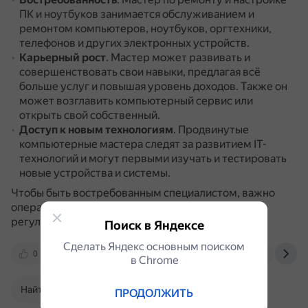
ПК и ноутбуков занимается обслуживанием и
ремонтом компьютеров, ноутбуков, оргтехники,
телефонов и других электронных устройств.
Карьерный рост
.
Мастер может развивать и
совершенствовать свои навыки, предлагая всё
больше услуг и повышая уровень доходов.
Также он
может возглавить компьютерный сервис или
открыть свой собственный.
Доступ к новым технологиям
.
Продвинутые
компьютерные мастера следят за развитием IT-
технологий и могут первыми изучать и тестировать
новые устройства и системы.
Чтобы быть востребованным специалистом, важно
оперативно ориентироваться в тенденциях и
регулярно обновлять базу компетенций.
Поиск в Яндексе
Сделать Яндекс основным поиском
0
www.profguide.io
remontcompa.ru
ca
в Сhrome
Найти в Поиске
ПРОДОЛЖИТЬ