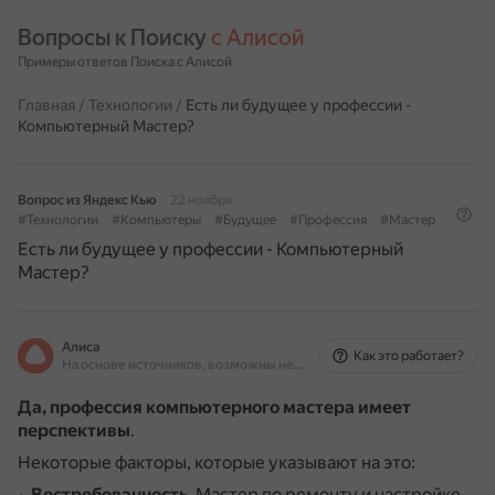
Вопросы к Поиску 
с Алисой
Примеры ответов Поиска с Алисой
Главная
/
Технологии
/
Есть ли будущее у профессии -
Компьютерный Мастер?
Вопрос из Яндекс Кью
22 ноября
#Технологии
#Компьютеры
#Будущее
#Профессия
#Мастер
Есть ли будущее у профессии - Компьютерный
Мастер?
Алиса
Как это работает?
На основе источников, возможны неточности
Да, профессия компьютерного мастера имеет
перспективы
.
Некоторые факторы, которые указывают на это:
Востребованность
.
Мастер по ремонту и настройке