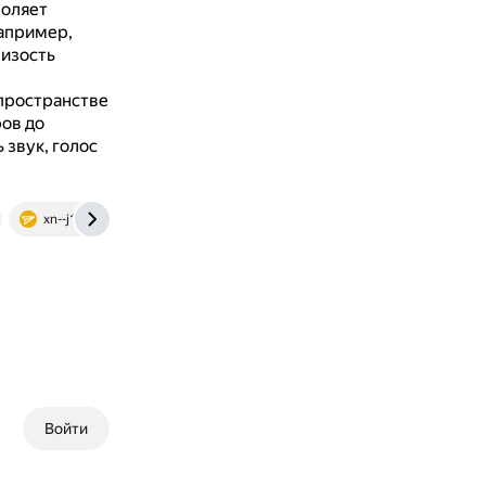
воляет
например,
лизость
пространстве
ров до
 звук, голос
xn--j1ahfl.xn--p1ai
Войти