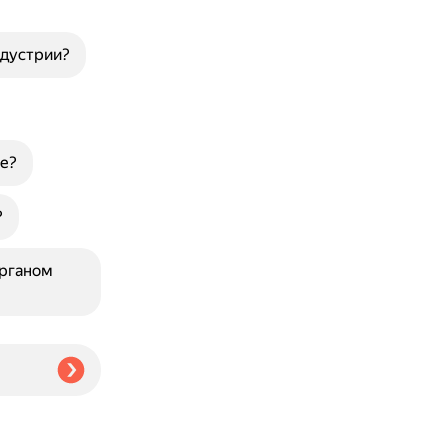
ндустрии?
е?
?
органом