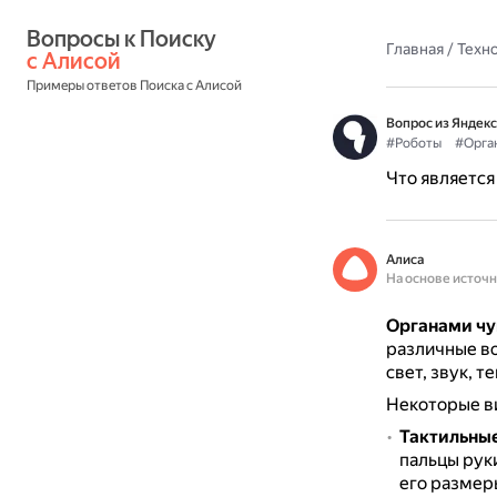
Вопросы к Поиску 
Главная
/
Техн
с Алисой
Примеры ответов Поиска с Алисой
Вопрос из Яндекс
#Роботы
#Орга
Что является
Алиса
На основе источ
Органами чу
различные во
свет, звук, 
Некоторые в
Тактильны
пальцы рук
его размер