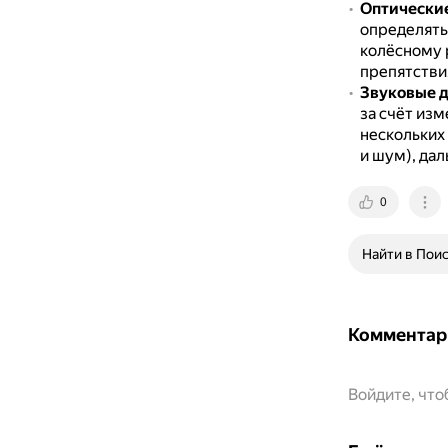
Оптически
определять 
колёсному 
препятстви
Звуковые 
за счёт изм
нескольких
и шум), да
0
Найти в Пои
Комментар
Войдите, чт