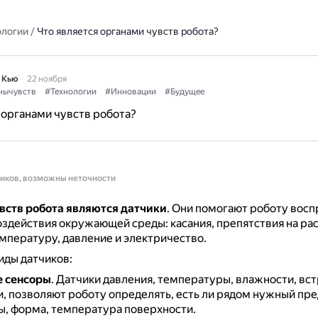
ологии
/
Что является органами чувств робота?
 Кью
22 ноября
нычувств
#Технологии
#Инновации
#Будущее
 органами чувств робота?
ников, возможны неточности
вств робота являются датчики
.
Они помогают роботу восп
здействия окружающей среды: касания, препятствия на рас
температуру, давление и электричество.
иды датчиков:
е сенсоры
.
Датчики давления, температуры, влажности, вс
и, позволяют роботу определять, есть ли рядом нужный пре
ы, форма, температура поверхности.