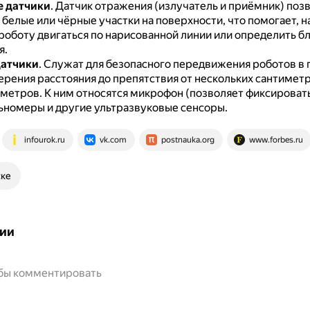
е датчики
.
Датчик отражения (излучатель и приёмник) поз
белые или чёрные участки на поверхности, что помогает, 
роботу двигаться по нарисованной линии или определить б
я.
датчики
.
Служат для безопасного передвижения роботов в 
ерения расстояния до препятствия от нескольких сантимет
 метров.
К ним относятся микрофон (позволяет фиксировать
льномеры и другие ультразвуковые сенсоры.
infourok.ru
vk.com
postnauka.org
www.forbes.ru
ске
ии
обы комментировать