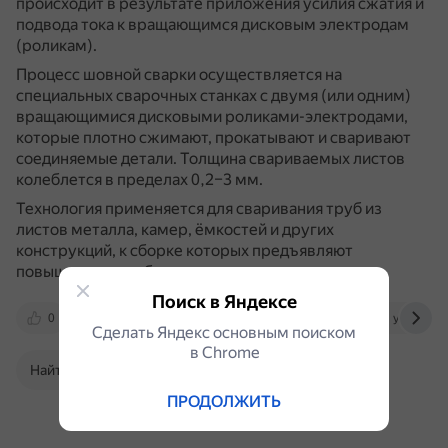
происходит в результате приложения усилия сжатия и
подвода тока к вращающимся дисковым электродам
(роликам).
Процесс шовной сварки осуществляется на
специальных сварочных станках с двумя (или одним)
вращающимися дисковыми роликами-электродами,
которые плотно сжимают, прокатывают и сваривают
соединяемые детали.
Толщина свариваемых листов
колеблется в пределах 0,2–3 мм.
Технология применяется для сваривания труб из
листов металла, камер, ёмкостей и других
конструкций, к сборке которых предъявляют
повышенные требования герметичности.
Поиск в Яндексе
0
www.rudetrans.ru
scmet.ru
yandex.ru
Сделать Яндекс основным поиском
в Сhrome
Найти в Поиске
ПРОДОЛЖИТЬ