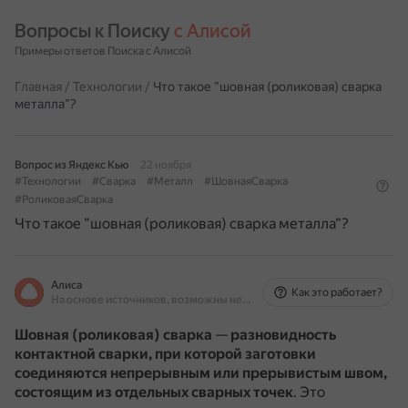
Вопросы к Поиску 
с Алисой
Примеры ответов Поиска с Алисой
Главная
/
Технологии
/
Что такое ”шовная (роликовая) сварка
металла”?
Вопрос из Яндекс Кью
22 ноября
#Технологии
#Сварка
#Металл
#ШовнаяСварка
#РоликоваяСварка
Что такое ”шовная (роликовая) сварка металла”?
Алиса
Как это работает?
На основе источников, возможны неточности
Шовная (роликовая) сварка
—
разновидность
контактной сварки, при которой заготовки
соединяются непрерывным или прерывистым швом,
состоящим из отдельных сварных точек
.
Это