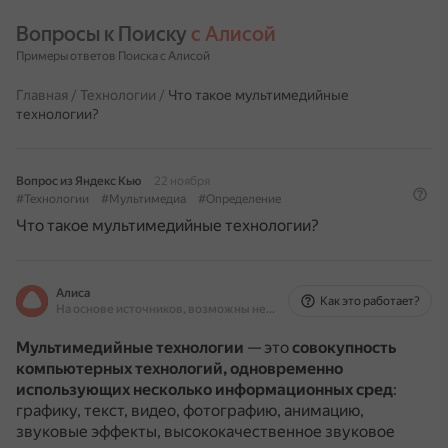
Вопросы к Поиску 
с Алисой
Примеры ответов Поиска с Алисой
Главная
/
Технологии
/
Что такое мультимедийные
технологии?
Вопрос из Яндекс Кью
22 ноября
#Технологии
#Мультимедиа
#Определение
Что такое мультимедийные технологии?
Алиса
Как это работает?
На основе источников, возможны неточности
Мультимедийные технологии
— это
совокупность
компьютерных технологий, одновременно
использующих несколько информационных сред
:
графику, текст, видео, фотографию, анимацию,
звуковые эффекты, высококачественное звуковое